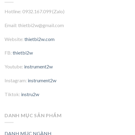
Hotline: 0932.167.099 (Zalo)
Email: thietbi2w@gmail.com
Website:
thietbi2w.com
FB:
thietbi2w
Youtube:
instrument2w
Instagram:
instrument2w
Tiktok:
instru2w
DANH MỤC SẢN PHẨM
DANH MỤC NGÀNH