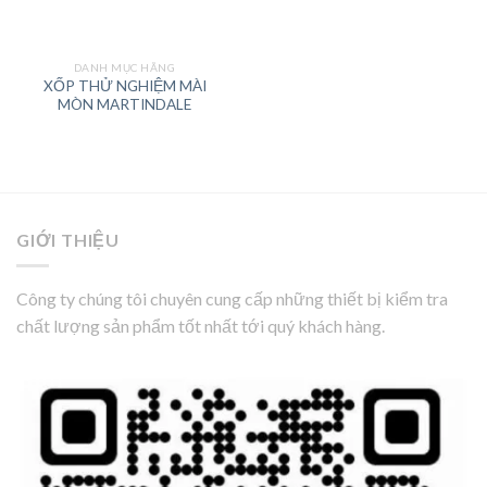
DANH MỤC HÃNG
XỐP THỬ NGHIỆM MÀI
MÒN MARTINDALE
GIỚI THIỆU
Công ty chúng tôi chuyên cung cấp những thiết bị kiểm tra
chất lượng sản phẩm tốt nhất tới quý khách hàng.