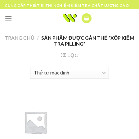
Skip
CUNG CẤP THIẾT BỊ THÍ NGHIỆM KIỂM TRA CHẤT LƯỢNG CAO
to
content
TRANG CHỦ
/
SẢN PHẨM ĐƯỢC GẮN THẺ “XỐP KIỂM
TRA PILLING”
LỌC