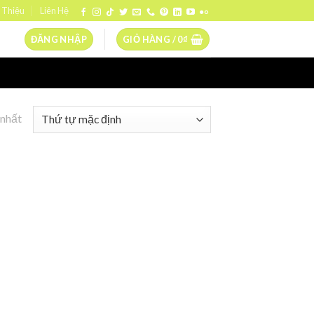
 Thiệu
Liên Hệ
ĐĂNG NHẬP
GIỎ HÀNG /
0
₫
 nhất