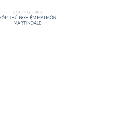
DANH MỤC HÃNG
XỐP THỬ NGHIỆM MÀI MÒN
MARTINDALE