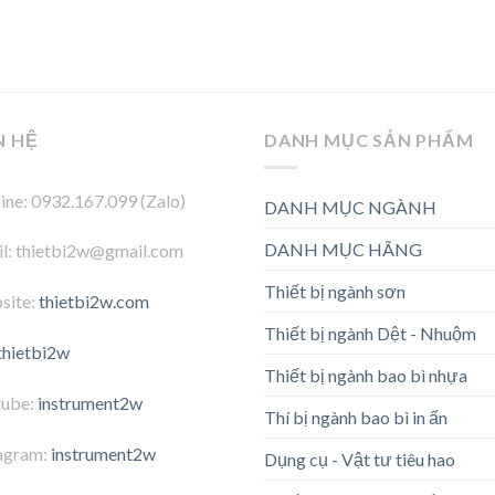
N HỆ
DANH MỤC SẢN PHẨM
ine: 0932.167.099 (Zalo)
DANH MỤC NGÀNH
DANH MỤC HÃNG
l: thietbi2w@gmail.com
Thiết bị ngành sơn
site:
thietbi2w.com
Thiết bị ngành Dệt - Nhuộm
thietbi2w
Thiết bị ngành bao bì nhựa
tube:
instrument2w
Thí bị ngành bao bì in ấn
agram:
instrument2w
Dụng cụ - Vật tư tiêu hao