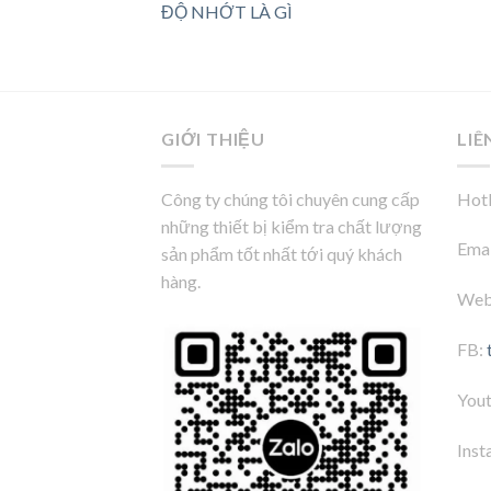
ĐỘ NHỚT LÀ GÌ
GIỚI THIỆU
LIÊ
Công ty chúng tôi chuyên cung cấp
Hotl
những thiết bị kiểm tra chất lượng
Emai
sản phẩm tốt nhất tới quý khách
hàng.
Web
FB:
You
Inst