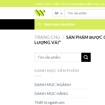
Skip
CUNG CẤP THIẾT BỊ THÍ NGHIỆM KIỂM TRA C
to
Tìm
content
kiếm:
Danh mục sản phẩm
TRANG CHỦ
/
SẢN PHẨM ĐƯỢC G
LƯỢNG VẢI”
DANH MỤC SẢN PHẨM
DANH MỤC NGÀNH
DANH MỤC HÃNG
Thiết bị ngành sơn