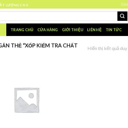
Giới
HẤT LƯỢNG CAO
TRANG CHỦ
CỬA HÀNG
GIỚI THIỆU
LIÊN HỆ
TIN TỨC
ẮN THẺ “XỐP KIỂM TRA CHẤT
Hiển thị kết quả duy