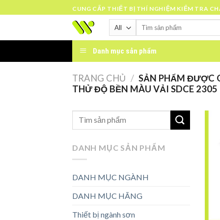
Skip
CUNG CẤP THIẾT BỊ THÍ NGHIỆM KIỂM TRA C
to
Tìm
content
kiếm:
Danh mục sản phẩm
TRANG CHỦ
/
SẢN PHẨM ĐƯỢC G
THỬ ĐỘ BỀN MÀU VẢI SDCE 2305
DANH MỤC SẢN PHẨM
DANH MỤC NGÀNH
DANH MỤC HÃNG
Thiết bị ngành sơn