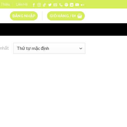
 Thiệu
Liên Hệ
ĐĂNG NHẬP
GIỎ HÀNG /
0
₫
 nhất