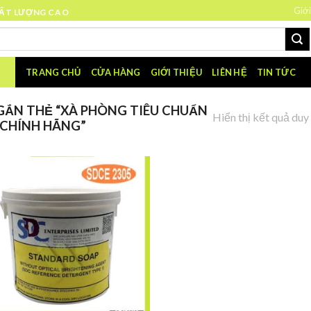
Giới
HẤT LƯỢNG CAO
TRANG CHỦ
CỬA HÀNG
GIỚI THIỆU
LIÊN HỆ
TIN TỨC
ẮN THẺ “XÀ PHÒNG TIÊU CHUẨN
Hiển thị kết quả duy
 CHÍNH HÃNG”