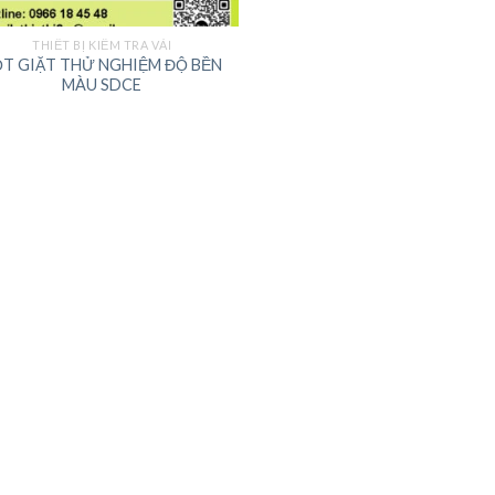
THIẾT BỊ KIỂM TRA VẢI
ỘT GIẶT THỬ NGHIỆM ĐỘ BỀN
MÀU SDCE