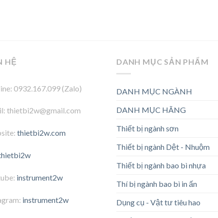
N HỆ
DANH MỤC SẢN PHẨM
ine: 0932.167.099 (Zalo)
DANH MỤC NGÀNH
DANH MỤC HÃNG
l: thietbi2w@gmail.com
Thiết bị ngành sơn
site:
thietbi2w.com
Thiết bị ngành Dệt - Nhuộm
thietbi2w
Thiết bị ngành bao bì nhựa
tube:
instrument2w
Thí bị ngành bao bì in ấn
agram:
instrument2w
Dụng cụ - Vật tư tiêu hao