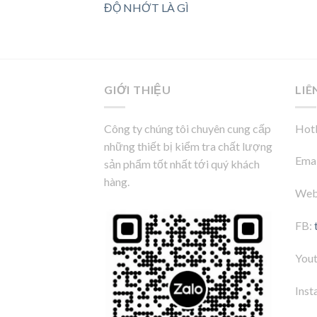
ĐỘ NHỚT LÀ GÌ
GIỚI THIỆU
LIÊ
Công ty chúng tôi chuyên cung cấp
Hotl
những thiết bị kiểm tra chất lượng
Emai
sản phẩm tốt nhất tới quý khách
hàng.
Web
FB:
You
Inst