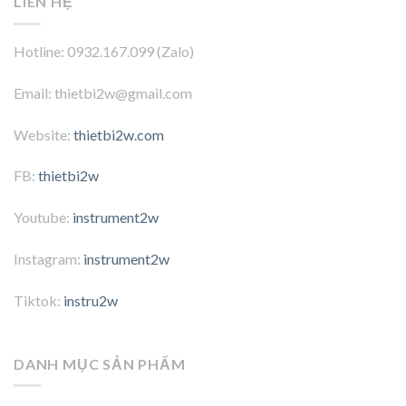
LIÊN HỆ
Hotline: 0932.167.099 (Zalo)
Email: thietbi2w@gmail.com
Website:
thietbi2w.com
FB:
thietbi2w
Youtube:
instrument2w
Instagram:
instrument2w
Tiktok:
instru2w
DANH MỤC SẢN PHẨM