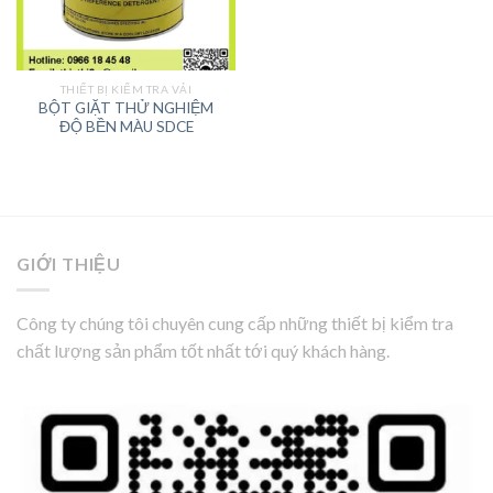
THIẾT BỊ KIỂM TRA VẢI
BỘT GIẶT THỬ NGHIỆM
ĐỘ BỀN MÀU SDCE
GIỚI THIỆU
Công ty chúng tôi chuyên cung cấp những thiết bị kiểm tra
chất lượng sản phẩm tốt nhất tới quý khách hàng.