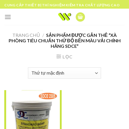
Skip
CUNG CẤP THIẾT BỊ THÍ NGHIỆM KIỂM TRA CHẤT LƯỢNG CAO
to
content
TRANG CHỦ
/
SẢN PHẨM ĐƯỢC GẮN THẺ “XÀ
PHÒNG TIÊU CHUẨN THỬ ĐỘ BỀN MÀU VẢI CHÍNH
HÃNG SDCE”
LỌC