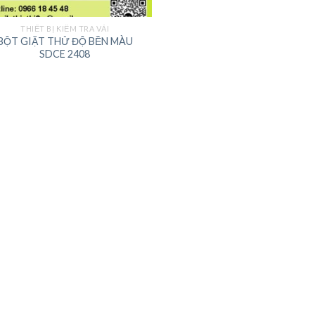
THIẾT BỊ KIỂM TRA VẢI
BỘT GIẶT THỬ ĐỘ BỀN MÀU
SDCE 2408