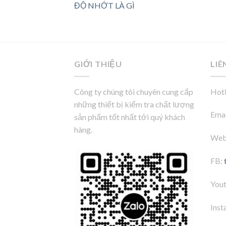
ĐỘ NHỚT LÀ GÌ
GIỚI THIỆU
LIÊ
Công ty chúng tôi chuyên cung cấp
Hotl
những thiết bị kiểm tra chất lượng
Emai
sản phẩm tốt nhất tới quý khách
hàng.
Web
FB:
You
Inst