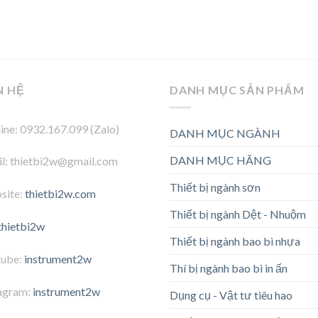
N HỆ
DANH MỤC SẢN PHẨM
ine: 0932.167.099 (Zalo)
DANH MỤC NGÀNH
DANH MỤC HÃNG
l: thietbi2w@gmail.com
Thiết bị ngành sơn
site:
thietbi2w.com
Thiết bị ngành Dệt - Nhuộm
thietbi2w
Thiết bị ngành bao bì nhựa
tube:
instrument2w
Thí bị ngành bao bì in ấn
agram:
instrument2w
Dụng cụ - Vật tư tiêu hao