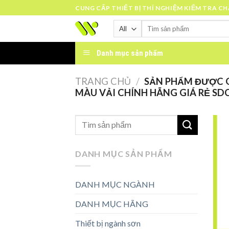
Skip
CUNG CẤP THIẾT BỊ THÍ NGHIỆM KIỂM TRA C
to
Tìm
content
kiếm:
Danh mục sản phẩm
TRANG CHỦ
/
SẢN PHẨM ĐƯỢC G
MÀU VẢI CHÍNH HÃNG GIÁ RẺ SDC
DANH MỤC SẢN PHẨM
DANH MỤC NGÀNH
DANH MỤC HÃNG
Thiết bị ngành sơn