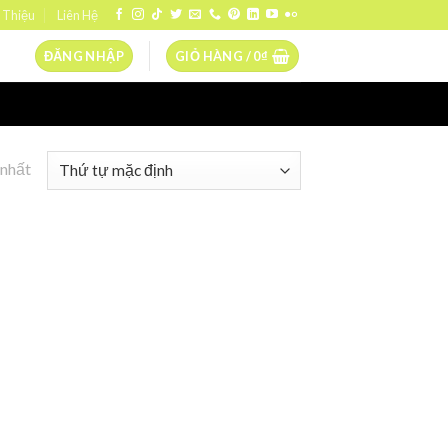
 Thiệu
Liên Hệ
ĐĂNG NHẬP
GIỎ HÀNG /
0
₫
 nhất