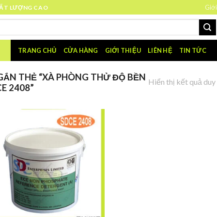
Giới
HẤT LƯỢNG CAO
TRANG CHỦ
CỬA HÀNG
GIỚI THIỆU
LIÊN HỆ
TIN TỨC
ẮN THẺ “XÀ PHÒNG THỬ ĐỘ BỀN
Hiển thị kết quả duy
E 2408”