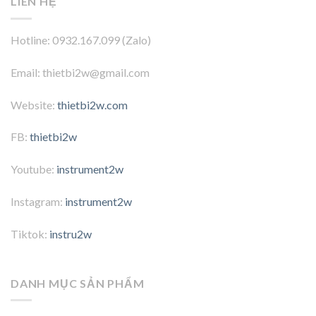
LIÊN HỆ
Hotline: 0932.167.099 (Zalo)
Email: thietbi2w@gmail.com
Website:
thietbi2w.com
FB:
thietbi2w
Youtube:
instrument2w
Instagram:
instrument2w
Tiktok:
instru2w
DANH MỤC SẢN PHẨM