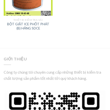
THIẾT BỊ KIỂM TRA VẢI
BỘT GIẶT ICE PHỐT PHÁT
(B) HÃNG SDCE
GIỚI THIỆU
Công ty chúng tôi chuyên cung cấp những thiết bị kiểm tra
chất lượng sản phẩm tốt nhất tới quý khách hàng.