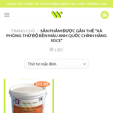
Skip
CUNG CẤP THIẾT BỊ THÍ NGHIỆM KIỂM TRA CHẤT LƯỢNG CAO
to
content
TRANG CHỦ
/
SẢN PHẨM ĐƯỢC GẮN THẺ “XÀ
PHÒNG THỬ ĐỘ BỀN MÀU ANH QUỐC CHÍNH HÃNG
SDCE”
LỌC