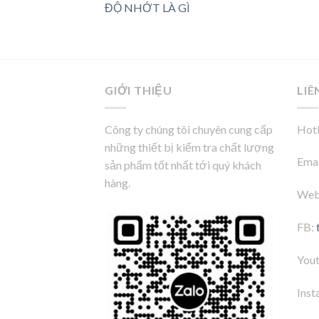
ĐỘ NHỚT LÀ GÌ
GIỚI THIỆU
LIÊ
Công ty chúng tôi chuyên cung cấp
Hotl
những thiết bị kiểm tra chất lượng
Emai
sản phẩm tốt nhất tới quý khách
hàng.
Web
FB:
You
Inst