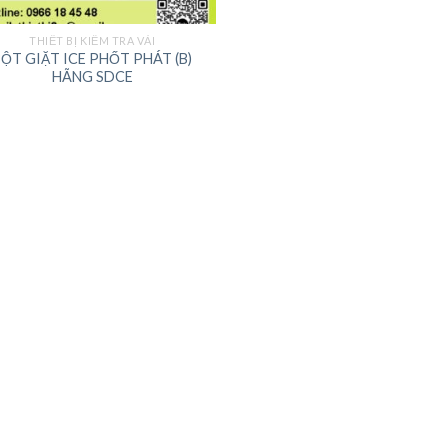
THIẾT BỊ KIỂM TRA VẢI
BỘT GIẶT ICE PHỐT PHÁT (B)
HÃNG SDCE