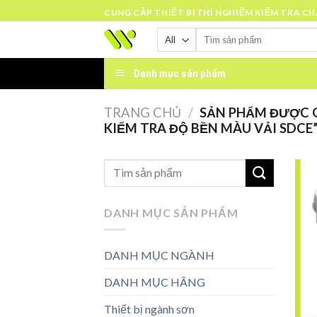
Skip
CUNG CẤP THIẾT BỊ THÍ NGHIỆM KIỂM TRA C
to
Tìm
content
kiếm:
Danh mục sản phẩm
TRANG CHỦ
/
SẢN PHẨM ĐƯỢC G
KIỂM TRA ĐỘ BỀN MÀU VẢI SDCE
DANH MỤC SẢN PHẨM
DANH MỤC NGÀNH
DANH MỤC HÃNG
Thiết bị ngành sơn