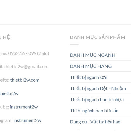
N HỆ
DANH MỤC SẢN PHẨM
ine: 0932.167.099 (Zalo)
DANH MỤC NGÀNH
DANH MỤC HÃNG
l: thietbi2w@gmail.com
Thiết bị ngành sơn
site:
thietbi2w.com
Thiết bị ngành Dệt - Nhuộm
thietbi2w
Thiết bị ngành bao bì nhựa
tube:
instrument2w
Thí bị ngành bao bì in ấn
agram:
instrument2w
Dụng cụ - Vật tư tiêu hao