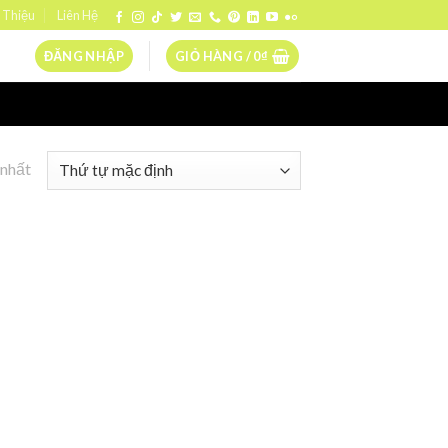
 Thiệu
Liên Hệ
ĐĂNG NHẬP
GIỎ HÀNG /
0
₫
 nhất