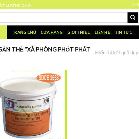
Giới
HẤT LƯỢNG CAO
TRANG CHỦ
CỬA HÀNG
GIỚI THIỆU
LIÊN HỆ
TIN TỨC
ẮN THẺ “XÀ PHÒNG PHỐT PHÁT
Hiển thị kết quả duy
”