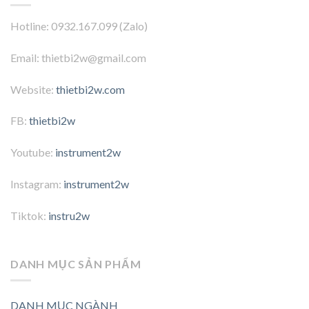
Hotline: 0932.167.099 (Zalo)
Email: thietbi2w@gmail.com
Website:
thietbi2w.com
FB:
thietbi2w
Youtube:
instrument2w
Instagram:
instrument2w
Tiktok:
instru2w
DANH MỤC SẢN PHẨM
DANH MỤC NGÀNH