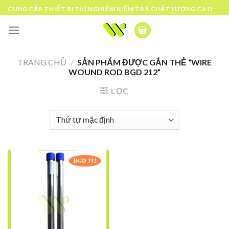
Skip
CUNG CẤP THIẾT BỊ THÍ NGHIỆM KIỂM TRA CHẤT LƯỢNG CAO
to
content
TRANG CHỦ
/
SẢN PHẨM ĐƯỢC GẮN THẺ “WIRE
WOUND ROD BGD 212”
LỌC