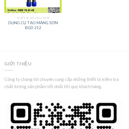
THIẾT BỊ NGÀNH SƠN
DỤNG CỤ TẠO MÀNG SƠN
BGD 212
GIỚI THIỆU
Công ty chúng tôi chuyên cung cấp những thiết bị kiểm tra
chất lượng sản phẩm tốt nhất tới quý khách hàng.