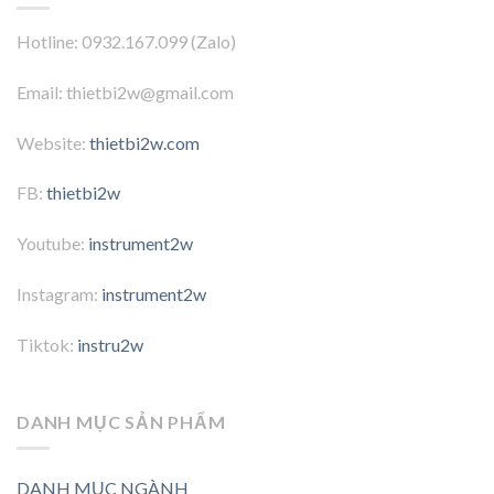
Hotline: 0932.167.099 (Zalo)
Email: thietbi2w@gmail.com
Website:
thietbi2w.com
FB:
thietbi2w
Youtube:
instrument2w
Instagram:
instrument2w
Tiktok:
instru2w
DANH MỤC SẢN PHẨM
DANH MỤC NGÀNH