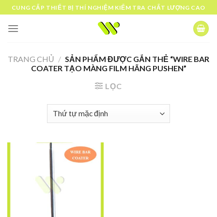
Skip
CUNG CẤP THIẾT BỊ THÍ NGHIỆM KIỂM TRA CHẤT LƯỢNG CAO
to
content
TRANG CHỦ
/
SẢN PHẨM ĐƯỢC GẮN THẺ “WIRE BAR
COATER TẠO MÀNG FILM HÃNG PUSHEN”
LỌC