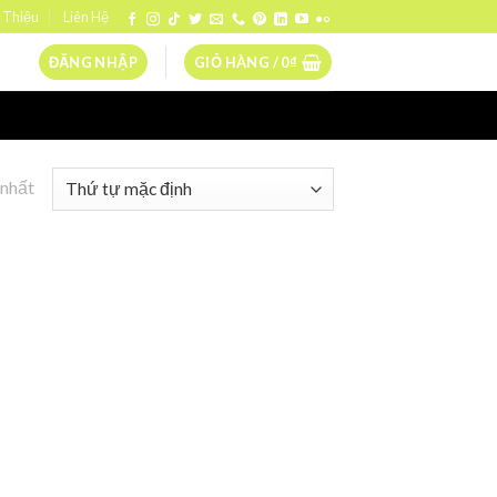
 Thiệu
Liên Hệ
ĐĂNG NHẬP
GIỎ HÀNG /
0
₫
 nhất