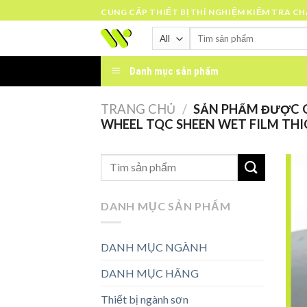
Skip
CUNG CẤP THIẾT BỊ THÍ NGHIỆM KIỂM TRA C
to
Tìm
content
kiếm:
Danh mục sản phẩm
TRANG CHỦ
/
SẢN PHẨM ĐƯỢC G
WHEEL TQC SHEEN WET FILM THI
DANH MỤC SẢN PHẨM
DANH MỤC NGÀNH
DANH MỤC HÃNG
Thiết bị ngành sơn