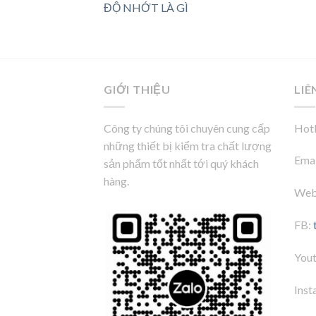
ĐỘ NHỚT LÀ GÌ
GIỚI THIỆU
LIÊ
Công ty chúng tôi chuyên cung cấp
Hotl
những thiết bị kiểm tra chất lượng
Emai
sản phẩm tốt nhất tới quý khách
hàng.
Web
FB:
You
Inst