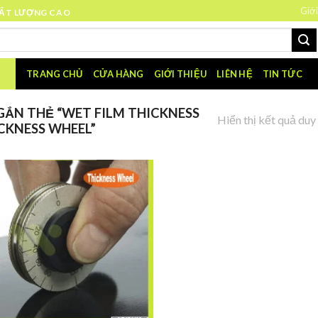
Giới
HẤT LƯỢNG CAO
TRANG CHỦ
CỬA HÀNG
GIỚI THIỆU
LIÊN HỆ
TIN TỨC
ẮN THẺ “WET FILM THICKNESS
Hiển thị kết quả duy
CKNESS WHEEL”