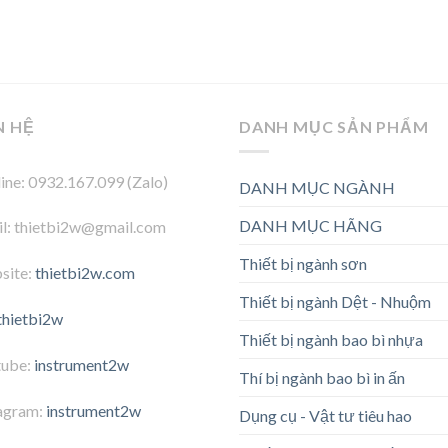
N HỆ
DANH MỤC SẢN PHẨM
ine: 0932.167.099 (Zalo)
DANH MỤC NGÀNH
DANH MỤC HÃNG
l: thietbi2w@gmail.com
Thiết bị ngành sơn
site:
thietbi2w.com
Thiết bị ngành Dệt - Nhuộm
thietbi2w
Thiết bị ngành bao bì nhựa
tube:
instrument2w
Thí bị ngành bao bì in ấn
agram:
instrument2w
Dụng cụ - Vật tư tiêu hao