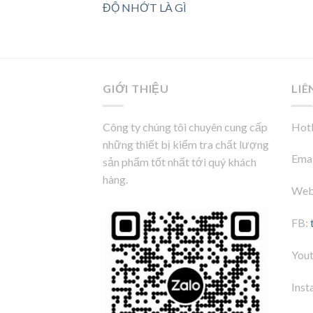
ĐỘ NHỚT LÀ GÌ
GIỚI THIỆU
LIÊ
Công ty chúng tôi chuyên cung cấp
Hotl
những thiết bị kiểm tra chất lượng
Emai
sản phẩm tốt nhất tới quý khách
hàng.
Web
FB:
You
Inst