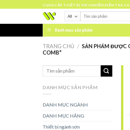
Skip
CUNG CẤP THIẾT BỊ THÍ NGHIỆM KIỂM TRA C
to
Tìm
content
kiếm:
Danh mục sản phẩm
TRANG CHỦ
/
SẢN PHẨM ĐƯỢC G
COMB”
DANH MỤC SẢN PHẨM
DANH MỤC NGÀNH
DANH MỤC HÃNG
Thiết bị ngành sơn