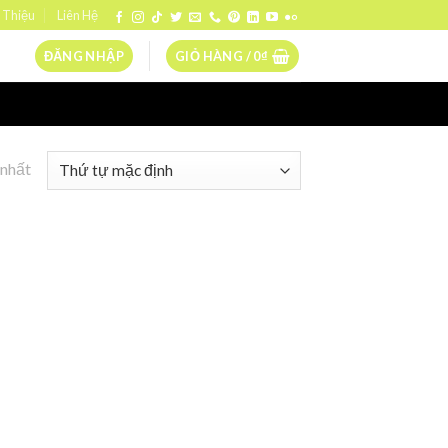
 Thiệu
Liên Hệ
ĐĂNG NHẬP
GIỎ HÀNG /
0
₫
 nhất