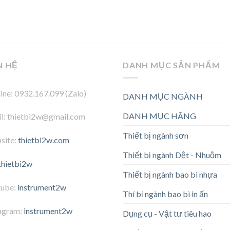
N HỆ
DANH MỤC SẢN PHẨM
ine: 0932.167.099 (Zalo)
DANH MỤC NGÀNH
DANH MỤC HÃNG
l: thietbi2w@gmail.com
Thiết bị ngành sơn
site:
thietbi2w.com
Thiết bị ngành Dệt - Nhuộm
thietbi2w
Thiết bị ngành bao bì nhựa
tube:
instrument2w
Thí bị ngành bao bì in ấn
agram:
instrument2w
Dụng cụ - Vật tư tiêu hao