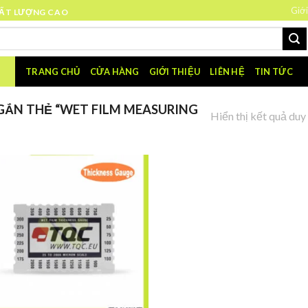
Giới
HẤT LƯỢNG CAO
TRANG CHỦ
CỬA HÀNG
GIỚI THIỆU
LIÊN HỆ
TIN TỨC
ẮN THẺ “WET FILM MEASURING
Hiển thị kết quả duy