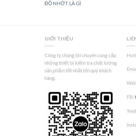
ĐỘ NHỚT LÀ GÌ
GIỚI THIỆU
LIÊ
Công ty chúng tôi chuyên cung cấp
Hotl
những thiết bị kiểm tra chất lượng
Emai
sản phẩm tốt nhất tới quý khách
hàng.
Web
FB:
You
Inst