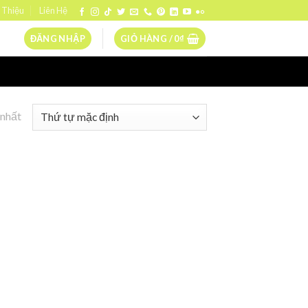
 Thiệu
Liên Hệ
ĐĂNG NHẬP
GIỎ HÀNG /
0
₫
 nhất