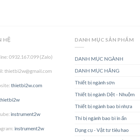
N HỆ
DANH MỤC SẢN PHẨM
ine: 0932.167.099 (Zalo)
DANH MỤC NGÀNH
DANH MỤC HÃNG
l: thietbi2w@gmail.com
Thiết bị ngành sơn
site:
thietbi2w.com
Thiết bị ngành Dệt - Nhuộm
thietbi2w
Thiết bị ngành bao bì nhựa
tube:
instrument2w
Thí bị ngành bao bì in ấn
agram:
instrument2w
Dụng cụ - Vật tư tiêu hao