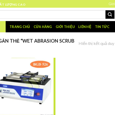
Giới
HẤT LƯỢNG CAO
TRANG CHỦ
CỬA HÀNG
GIỚI THIỆU
LIÊN HỆ
TIN TỨC
ẮN THẺ “WET ABRASION SCRUB
Hiển thị kết quả duy