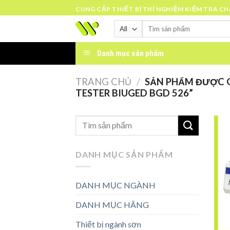
Skip
CUNG CẤP THIẾT BỊ THÍ NGHIỆM KIỂM TRA C
to
Tìm
content
kiếm:
Danh mục sản phẩm
TRANG CHỦ
/
SẢN PHẨM ĐƯỢC G
TESTER BIUGED BGD 526”
DANH MỤC SẢN PHẨM
DANH MỤC NGÀNH
DANH MỤC HÃNG
Thiết bị ngành sơn