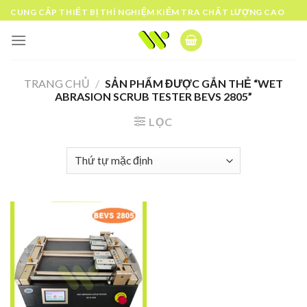
Skip
CUNG CẤP THIẾT BỊ THÍ NGHIỆM KIỂM TRA CHẤT LƯỢNG CAO
to
content
TRANG CHỦ
/
SẢN PHẨM ĐƯỢC GẮN THẺ “WET
ABRASION SCRUB TESTER BEVS 2805”
LỌC