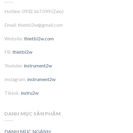
Hotline: 0932.167.099 (Zalo)
Email: thietbi2w@gmail.com
Website:
thietbi2w.com
FB:
thietbi2w
Youtube:
instrument2w
Instagram:
instrument2w
Tiktok:
instru2w
DANH MỤC SẢN PHẨM
DANH MỤC NGÀNH