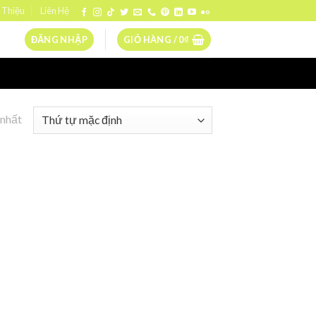
 Thiệu
Liên Hệ
ĐĂNG NHẬP
GIỎ HÀNG /
0
₫
 nhất