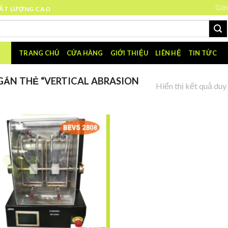
Giới
HẤT LƯỢNG CAO
TRANG CHỦ
CỬA HÀNG
GIỚI THIỆU
LIÊN HỆ
TIN TỨC
ẮN THẺ “VERTICAL ABRASION
Hiển thị kết quả duy