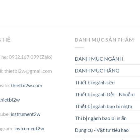
N HỆ
DANH MỤC SẢN PHẨM
ine: 0932.167.099 (Zalo)
DANH MỤC NGÀNH
DANH MỤC HÃNG
l: thietbi2w@gmail.com
Thiết bị ngành sơn
site:
thietbi2w.com
Thiết bị ngành Dệt - Nhuộm
thietbi2w
Thiết bị ngành bao bì nhựa
tube:
instrument2w
Thí bị ngành bao bì in ấn
agram:
instrument2w
Dụng cụ - Vật tư tiêu hao