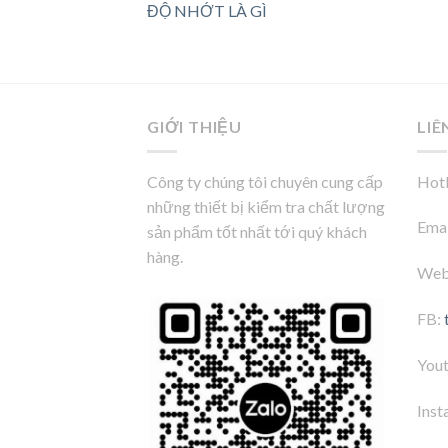
ĐỘ NHỚT LÀ GÌ
GIỚI THIỆU
LIÊ
Công ty chúng tôi chuyên cung cấp
Hotl
những thiết bị kiểm tra chất lượng
Emai
sản phẩm tốt nhất tới quý khách
hàng.
Web
FB:
You
Inst