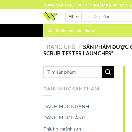
Skip
CUNG CẤP THIẾT BỊ THÍ NGHIỆM KIỂM TRA C
to
Tìm
content
kiếm:
Danh mục sản phẩm
TRANG CHỦ
/
SẢN PHẨM ĐƯỢC G
SCRUB TESTER LAUNCHES”
DANH MỤC SẢN PHẨM
DANH MỤC NGÀNH
DANH MỤC HÃNG
Thiết bị ngành sơn