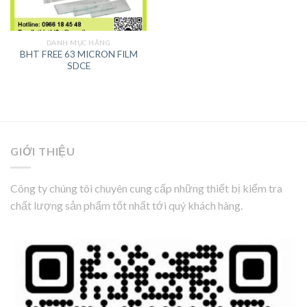
DANH MỤC HÃNG
BHT FREE 63 MICRON FILM
SDCE
GIỚI THIỆU
Công ty chúng tôi chuyên cung cấp những thiết bị kiểm tra
chất lượng sản phẩm tốt nhất tới quý khách hàng.