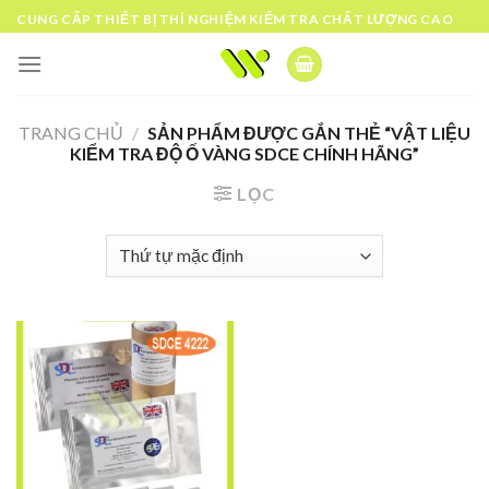
Skip
CUNG CẤP THIẾT BỊ THÍ NGHIỆM KIỂM TRA CHẤT LƯỢNG CAO
to
content
TRANG CHỦ
/
SẢN PHẨM ĐƯỢC GẮN THẺ “VẬT LIỆU
KIỂM TRA ĐỘ Ố VÀNG SDCE CHÍNH HÃNG”
LỌC