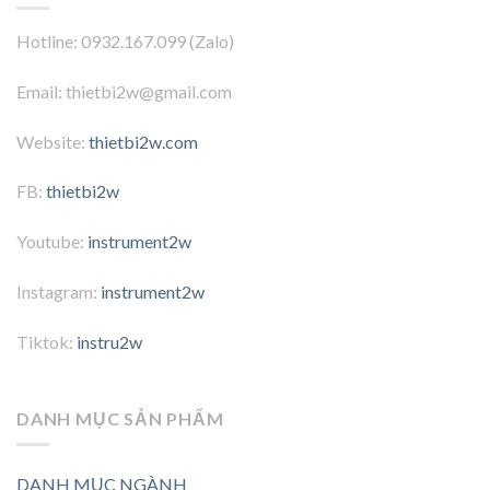
Hotline: 0932.167.099 (Zalo)
Email: thietbi2w@gmail.com
Website:
thietbi2w.com
FB:
thietbi2w
Youtube:
instrument2w
Instagram:
instrument2w
Tiktok:
instru2w
DANH MỤC SẢN PHẨM
DANH MỤC NGÀNH