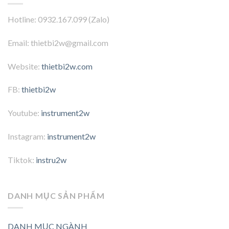
Hotline: 0932.167.099 (Zalo)
Email: thietbi2w@gmail.com
Website:
thietbi2w.com
FB:
thietbi2w
Youtube:
instrument2w
Instagram:
instrument2w
Tiktok:
instru2w
DANH MỤC SẢN PHẨM
DANH MỤC NGÀNH