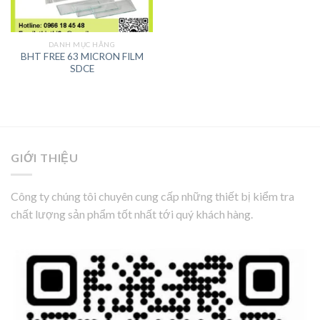
DANH MỤC HÃNG
BHT FREE 63 MICRON FILM
SDCE
GIỚI THIỆU
Công ty chúng tôi chuyên cung cấp những thiết bị kiểm tra
chất lượng sản phẩm tốt nhất tới quý khách hàng.