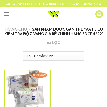
Skip
CUNG CẤP THIẾT BỊ THÍ NGHIỆM KIỂM TRA CHẤT LƯỢNG CAO
to
content
TRANG CHỦ
/
SẢN PHẨM ĐƯỢC GẮN THẺ “VẬT LIỆU
KIỂM TRA ĐỘ Ố VÀNG GIÁ RẺ CHÍNH HÃNG SDCE 4222”
LỌC