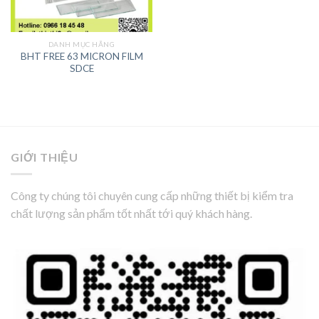
DANH MỤC HÃNG
BHT FREE 63 MICRON FILM
SDCE
GIỚI THIỆU
Công ty chúng tôi chuyên cung cấp những thiết bị kiểm tra
chất lượng sản phẩm tốt nhất tới quý khách hàng.