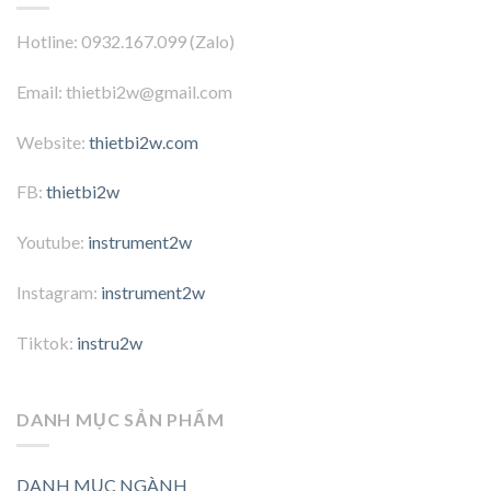
Hotline: 0932.167.099 (Zalo)
Email: thietbi2w@gmail.com
Website:
thietbi2w.com
FB:
thietbi2w
Youtube:
instrument2w
Instagram:
instrument2w
Tiktok:
instru2w
DANH MỤC SẢN PHẨM
DANH MỤC NGÀNH