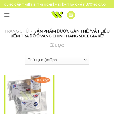
Skip
CUNG CẤP THIẾT BỊ THÍ NGHIỆM KIỂM TRA CHẤT LƯỢNG CAO
to
content
TRANG CHỦ
/
SẢN PHẨM ĐƯỢC GẮN THẺ “VẬT LIỆU
KIỂM TRA ĐỘ Ố VÀNG CHÍNH HÃNG SDCE GIÁ RẺ”
LỌC