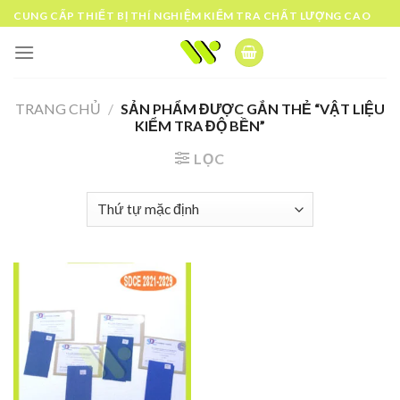
Skip
CUNG CẤP THIẾT BỊ THÍ NGHIỆM KIỂM TRA CHẤT LƯỢNG CAO
to
content
TRANG CHỦ
/
SẢN PHẨM ĐƯỢC GẮN THẺ “VẬT LIỆU
KIỂM TRA ĐỘ BỀN”
LỌC