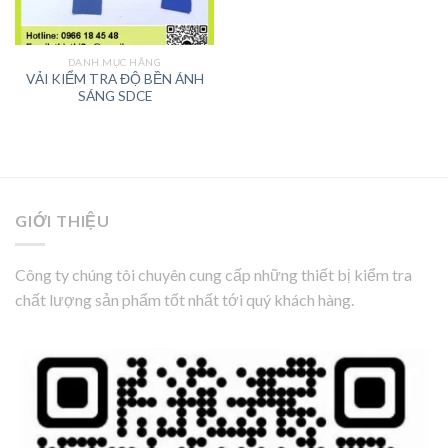
DANH MỤC HÃNG
VẢI KIỂM TRA ĐỘ BỀN ÁNH
SÁNG SDCE
GIỚI THIỆU
Công ty chúng tôi chuyên cung cấp những thiết bị kiểm tra
chất lượng sản phẩm tốt nhất tới quý khách hàng.