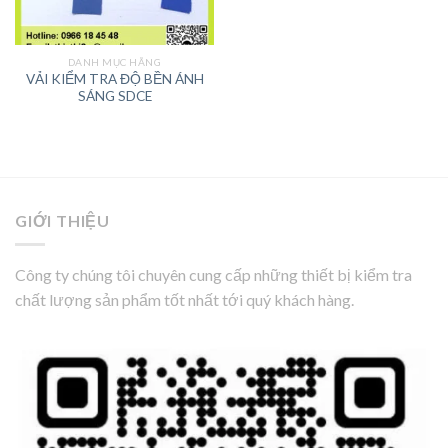
DANH MỤC HÃNG
VẢI KIỂM TRA ĐỘ BỀN ÁNH
SÁNG SDCE
GIỚI THIỆU
Công ty chúng tôi chuyên cung cấp những thiết bị kiểm tra
chất lượng sản phẩm tốt nhất tới quý khách hàng.