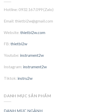
Hotline: 0932.167.099 (Zalo)
Email: thietbi2w@gmail.com
Website:
thietbi2w.com
FB:
thietbi2w
Youtube:
instrument2w
Instagram:
instrument2w
Tiktok:
instru2w
DANH MỤC SẢN PHẨM
DANH MỤC NGÀNH