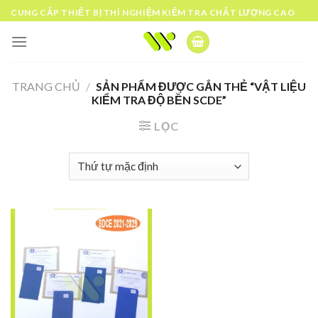
Skip
CUNG CẤP THIẾT BỊ THÍ NGHIỆM KIỂM TRA CHẤT LƯỢNG CAO
to
content
TRANG CHỦ
/
SẢN PHẨM ĐƯỢC GẮN THẺ “VẬT LIỆU
KIỂM TRA ĐỘ BỀN SCDE”
LỌC