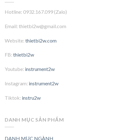
Hotline: 0932.167.099 (Zalo)
Email: thietbi2w@gmail.com
Website:
thietbi2w.com
FB:
thietbi2w
Youtube:
instrument2w
Instagram:
instrument2w
Tiktok:
instru2w
DANH MỤC SẢN PHẨM
DANH MỤC NGÀNH