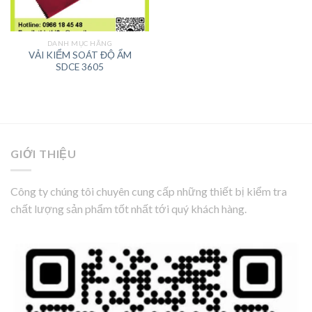
DANH MỤC HÃNG
VẢI KIỂM SOÁT ĐỘ ẨM
SDCE 3605
GIỚI THIỆU
Công ty chúng tôi chuyên cung cấp những thiết bị kiểm tra
chất lượng sản phẩm tốt nhất tới quý khách hàng.