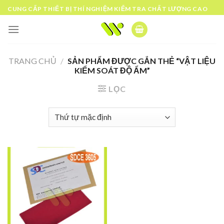
Skip
CUNG CẤP THIẾT BỊ THÍ NGHIỆM KIỂM TRA CHẤT LƯỢNG CAO
to
content
TRANG CHỦ
/
SẢN PHẨM ĐƯỢC GẮN THẺ “VẬT LIỆU
KIỂM SOÁT ĐỘ ẨM”
LỌC