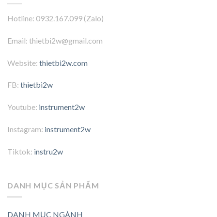
Hotline: 0932.167.099 (Zalo)
Email: thietbi2w@gmail.com
Website:
thietbi2w.com
FB:
thietbi2w
Youtube:
instrument2w
Instagram:
instrument2w
Tiktok:
instru2w
DANH MỤC SẢN PHẨM
DANH MỤC NGÀNH