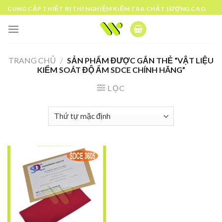
Skip
CUNG CẤP THIẾT BỊ THÍ NGHIỆM KIỂM TRA CHẤT LƯỢNG CAO
to
content
TRANG CHỦ
/
SẢN PHẨM ĐƯỢC GẮN THẺ “VẬT LIỆU
KIỂM SOÁT ĐỘ ẨM SDCE CHÍNH HÃNG”
LỌC