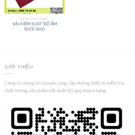
DANH MỤC HÃNG
VẢI KIỂM SOÁT ĐỘ ẨM
SDCE 3605
GIỚI THIỆU
Công ty chúng tôi chuyên cung cấp những thiết bị kiểm tra
chất lượng sản phẩm tốt nhất tới quý khách hàng.