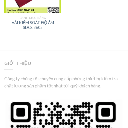
DANH MỤC HÃNG
VẢI KIỂM SOÁT ĐỘ ẨM
SDCE 3605
GIỚI THIỆU
Công ty chúng tôi chuyên cung cấp những thiết bị kiểm tra
chất lượng sản phẩm tốt nhất tới quý khách hàng.