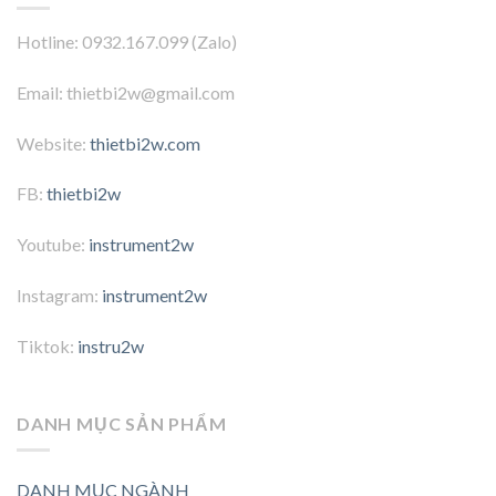
Hotline: 0932.167.099 (Zalo)
Email: thietbi2w@gmail.com
Website:
thietbi2w.com
FB:
thietbi2w
Youtube:
instrument2w
Instagram:
instrument2w
Tiktok:
instru2w
DANH MỤC SẢN PHẨM
DANH MỤC NGÀNH