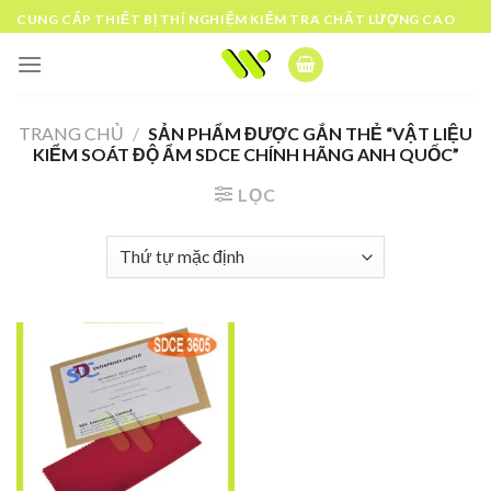
Skip
CUNG CẤP THIẾT BỊ THÍ NGHIỆM KIỂM TRA CHẤT LƯỢNG CAO
to
content
TRANG CHỦ
/
SẢN PHẨM ĐƯỢC GẮN THẺ “VẬT LIỆU
KIỂM SOÁT ĐỘ ẨM SDCE CHÍNH HÃNG ANH QUỐC”
LỌC