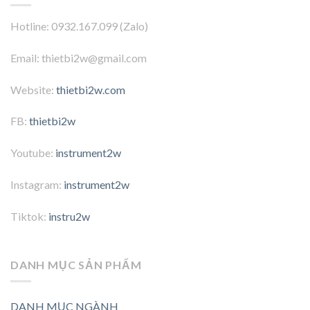
Hotline: 0932.167.099 (Zalo)
Email: thietbi2w@gmail.com
Website:
thietbi2w.com
FB:
thietbi2w
Youtube:
instrument2w
Instagram:
instrument2w
Tiktok:
instru2w
DANH MỤC SẢN PHẨM
DANH MỤC NGÀNH