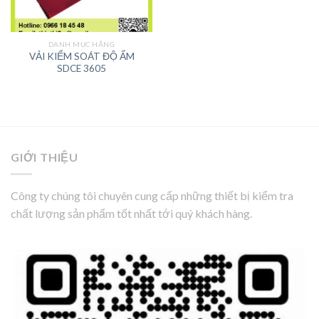
DANH MỤC HÃNG
VẢI KIỂM SOÁT ĐỘ ẨM
SDCE 3605
GIỚI THIỆU
Công ty chúng tôi chuyên cung cấp những thiết bị kiểm tra
chất lượng sản phẩm tốt nhất tới quý khách hàng.