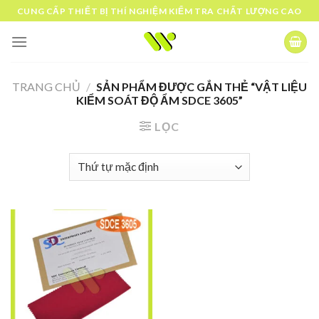
Skip
CUNG CẤP THIẾT BỊ THÍ NGHIỆM KIỂM TRA CHẤT LƯỢNG CAO
to
content
TRANG CHỦ
/
SẢN PHẨM ĐƯỢC GẮN THẺ “VẬT LIỆU
KIỂM SOÁT ĐỘ ẨM SDCE 3605”
LỌC