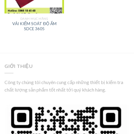
DANH MỤC HÃNG
VẢI KIỂM SOÁT ĐỘ ẨM
SDCE 3605
GIỚI THIỆU
Công ty chúng tôi chuyên cung cấp những thiết bị kiểm tra
chất lượng sản phẩm tốt nhất tới quý khách hàng.