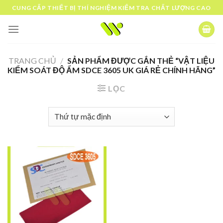
Skip
CUNG CẤP THIẾT BỊ THÍ NGHIỆM KIỂM TRA CHẤT LƯỢNG CAO
to
content
TRANG CHỦ
/
SẢN PHẨM ĐƯỢC GẮN THẺ “VẬT LIỆU
KIỂM SOÁT ĐỘ ẨM SDCE 3605 UK GIÁ RẺ CHÍNH HÃNG”
LỌC