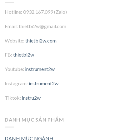
Hotline: 0932.167.099 (Zalo)
Email: thietbi2w@gmail.com
Website:
thietbi2w.com
FB:
thietbi2w
Youtube:
instrument2w
Instagram:
instrument2w
Tiktok:
instru2w
DANH MỤC SẢN PHẨM
DANH MỤC NGÀNH