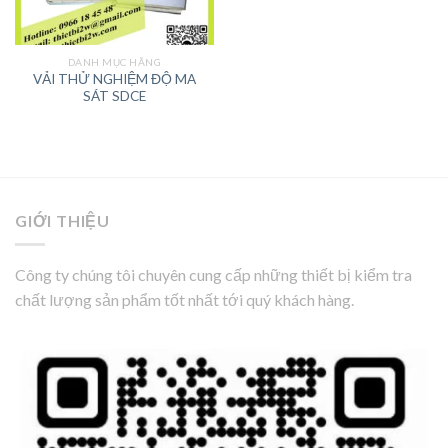
DANH MỤC HÃNG
VẢI THỬ NGHIỆM ĐỘ MA
SÁT SDCE
GIỚI THIỆU
Công ty chúng tôi chuyên cung cấp những thiết bị kiểm tra
chất lượng sản phẩm tốt nhất tới quý khách hàng.