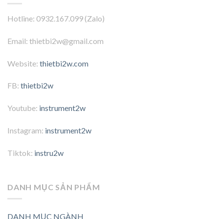
Hotline: 0932.167.099 (Zalo)
Email: thietbi2w@gmail.com
Website:
thietbi2w.com
FB:
thietbi2w
Youtube:
instrument2w
Instagram:
instrument2w
Tiktok:
instru2w
DANH MỤC SẢN PHẨM
DANH MỤC NGÀNH