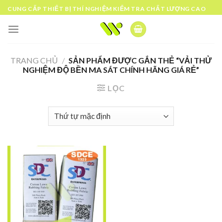
Skip
CUNG CẤP THIẾT BỊ THÍ NGHIỆM KIỂM TRA CHẤT LƯỢNG CAO
to
content
TRANG CHỦ
/
SẢN PHẨM ĐƯỢC GẮN THẺ “VẢI THỬ
NGHIỆM ĐỘ BỀN MA SÁT CHÍNH HÃNG GIÁ RẺ”
LỌC