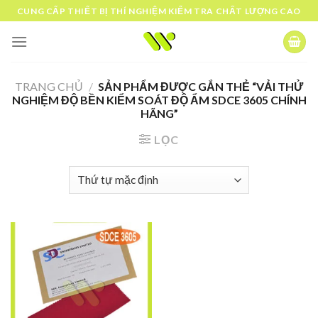
Skip
CUNG CẤP THIẾT BỊ THÍ NGHIỆM KIỂM TRA CHẤT LƯỢNG CAO
to
content
TRANG CHỦ
/
SẢN PHẨM ĐƯỢC GẮN THẺ “VẢI THỬ
NGHIỆM ĐỘ BỀN KIỂM SOÁT ĐỘ ẨM SDCE 3605 CHÍNH
HÃNG”
LỌC