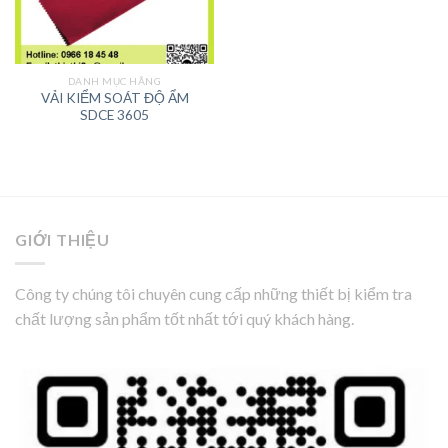
DANH MỤC HÃNG
VẢI KIỂM SOÁT ĐỘ ẨM
SDCE 3605
GIỚI THIỆU
Công ty chúng tôi chuyên cung cấp những thiết bị kiểm tra
chất lượng sản phẩm tốt nhất tới quý khách hàng.