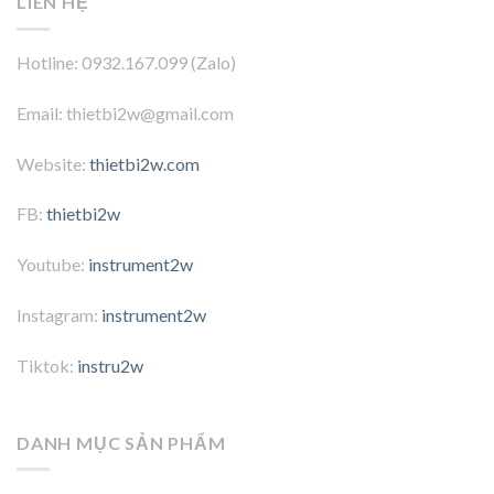
LIÊN HỆ
Hotline: 0932.167.099 (Zalo)
Email: thietbi2w@gmail.com
Website:
thietbi2w.com
FB:
thietbi2w
Youtube:
instrument2w
Instagram:
instrument2w
Tiktok:
instru2w
DANH MỤC SẢN PHẨM