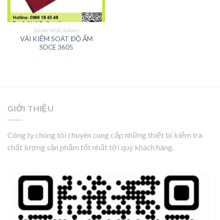
DANH MỤC HÃNG
VẢI KIỂM SOÁT ĐỘ ẨM
SDCE 3605
GIỚI THIỆU
Công ty chúng tôi chuyên cung cấp những thiết bị kiểm tra
chất lượng sản phẩm tốt nhất tới quý khách hàng.