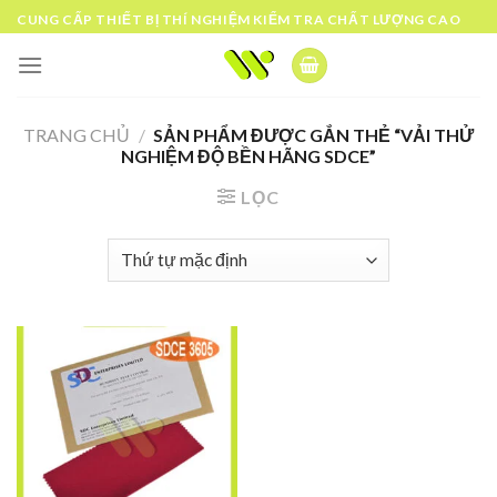
Skip
CUNG CẤP THIẾT BỊ THÍ NGHIỆM KIỂM TRA CHẤT LƯỢNG CAO
to
content
TRANG CHỦ
/
SẢN PHẨM ĐƯỢC GẮN THẺ “VẢI THỬ
NGHIỆM ĐỘ BỀN HÃNG SDCE”
LỌC