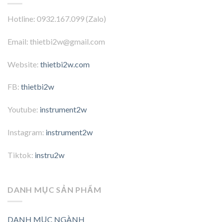
Hotline: 0932.167.099 (Zalo)
Email: thietbi2w@gmail.com
Website:
thietbi2w.com
FB:
thietbi2w
Youtube:
instrument2w
Instagram:
instrument2w
Tiktok:
instru2w
DANH MỤC SẢN PHẨM
DANH MỤC NGÀNH