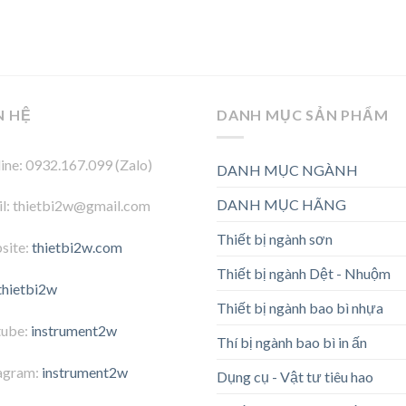
N HỆ
DANH MỤC SẢN PHẨM
ine: 0932.167.099 (Zalo)
DANH MỤC NGÀNH
DANH MỤC HÃNG
l: thietbi2w@gmail.com
Thiết bị ngành sơn
site:
thietbi2w.com
Thiết bị ngành Dệt - Nhuộm
thietbi2w
Thiết bị ngành bao bì nhựa
tube:
instrument2w
Thí bị ngành bao bì in ấn
agram:
instrument2w
Dụng cụ - Vật tư tiêu hao