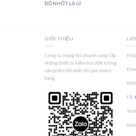
ĐỘ NHỚT LÀ GÌ
GIỚI THIỆU
LIÊ
Công ty chúng tôi chuyên cung cấp
Hotl
những thiết bị kiểm tra chất lượng
Emai
sản phẩm tốt nhất tới quý khách
hàng.
Web
FB:
You
Inst