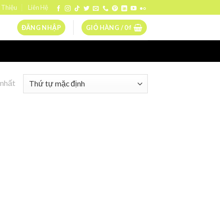
 Thiệu
Liên Hệ
ĐĂNG NHẬP
GIỎ HÀNG /
0
₫
 nhất