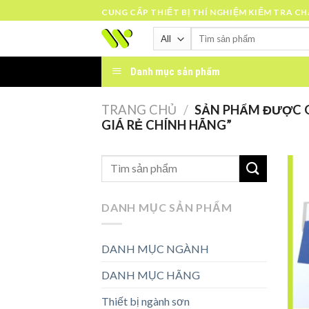
Skip
CUNG CẤP THIẾT BỊ THÍ NGHIỆM KIỂM TRA C
to
Tìm
content
kiếm:
Danh mục sản phẩm
TRANG CHỦ
/
SẢN PHẨM ĐƯỢC G
GIÁ RẺ CHÍNH HÃNG”
DANH MỤC SẢN PHẨM
DANH MỤC NGÀNH
DANH MỤC HÃNG
Thiết bị ngành sơn