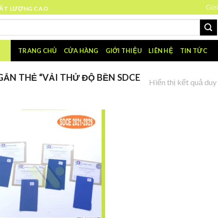
Giới
HẤT LƯỢNG CAO
TRANG CHỦ
CỬA HÀNG
GIỚI THIỆU
LIÊN HỆ
TIN TỨC
ẮN THẺ “VẢI THỬ ĐỘ BỀN SDCE
Hiển thị kết quả duy