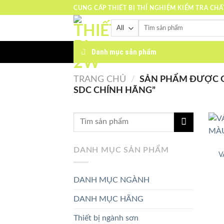
Skip
CUNG CẤP THIẾT BỊ THÍ NGHIỆM KIỂM TRA CH
to
Tìm
content
kiếm:
Danh mục sản phẩm
TRANG CHỦ
/
SẢN PHẨM ĐƯỢC G
SDC CHÍNH HÃNG”
DANH MỤC SẢN PHẨM
V
DANH MỤC NGÀNH
DANH MỤC HÃNG
Thiết bị ngành sơn