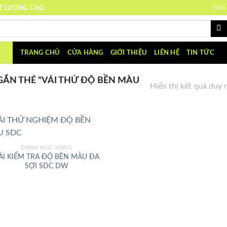
Giới
ẤT LƯỢNG CAO
TRANG CHỦ
CỬA HÀNG
GIỚI THIỆU
LIÊN HỆ
TIN TỨC
ẮN THẺ “VẢI THỬ ĐỘ BỀN MÀU
Hiển thị kết quả duy 
DANH MỤC HÃNG
ẢI KIỂM TRA ĐỘ BỀN MÀU ĐA
SỢI SDC DW