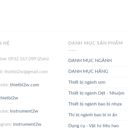
N HỆ
DANH MỤC SẢN PHẨM
ine: 0932.167.099 (Zalo)
DANH MỤC NGÀNH
DANH MỤC HÃNG
l: thietbi2w@gmail.com
Thiết bị ngành sơn
site:
thietbi2w.com
Thiết bị ngành Dệt - Nhuộm
thietbi2w
Thiết bị ngành bao bì nhựa
tube:
instrument2w
Thí bị ngành bao bì in ấn
agram:
instrument2w
Dụng cụ - Vật tư tiêu hao