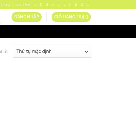
 Thiệu
Liên Hệ
ĐĂNG NHẬP
GIỎ HÀNG /
0
₫
nhất