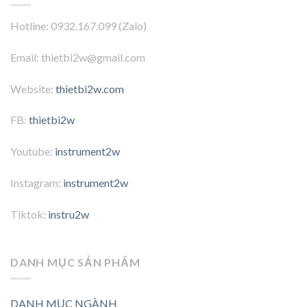
Hotline: 0932.167.099 (Zalo)
Email: thietbi2w@gmail.com
Website:
thietbi2w.com
FB:
thietbi2w
Youtube:
instrument2w
Instagram:
instrument2w
Tiktok:
instru2w
DANH MỤC SẢN PHẨM
DANH MỤC NGÀNH