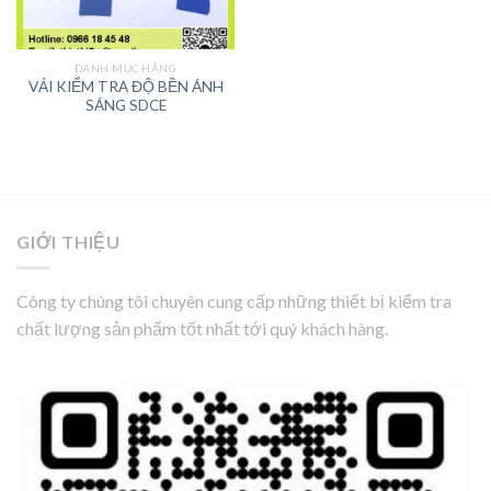
DANH MỤC HÃNG
VẢI KIỂM TRA ĐỘ BỀN ÁNH
SÁNG SDCE
GIỚI THIỆU
Công ty chúng tôi chuyên cung cấp những thiết bị kiểm tra
chất lượng sản phẩm tốt nhất tới quý khách hàng.