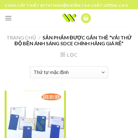
Skip
CUNG CẤP THIẾT BỊ THÍ NGHIỆM KIỂM TRA CHẤT LƯỢNG CAO
to
content
TRANG CHỦ
/
SẢN PHẨM ĐƯỢC GẮN THẺ “VẢI THỬ
ĐỘ BỀN ÁNH SÁNG SDCE CHÍNH HÃNG GIÁ RẺ”
LỌC