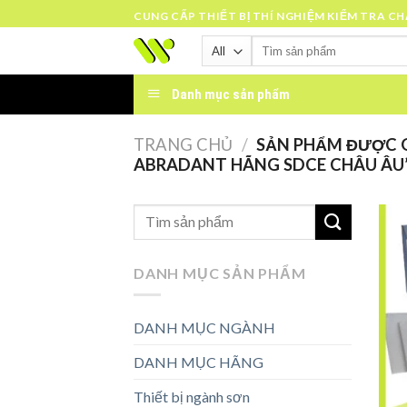
Skip
CUNG CẤP THIẾT BỊ THÍ NGHIỆM KIỂM TRA C
to
Tìm
content
kiếm:
Danh mục sản phẩm
TRANG CHỦ
/
SẢN PHẨM ĐƯỢC G
ABRADANT HÃNG SDCE CHÂU ÂU
DANH MỤC SẢN PHẨM
DANH MỤC NGÀNH
DANH MỤC HÃNG
Thiết bị ngành sơn