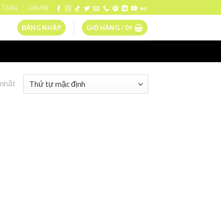
 Thiệu
Liên Hệ
ĐĂNG NHẬP
GIỎ HÀNG /
0
₫
 nhất