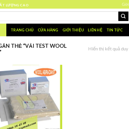
Giới
HẤT LƯỢNG CAO
TRANG CHỦ
CỬA HÀNG
GIỚI THIỆU
LIÊN HỆ
TIN TỨC
ẮN THẺ “VẢI TEST WOOL
Hiển thị kết quả duy
”