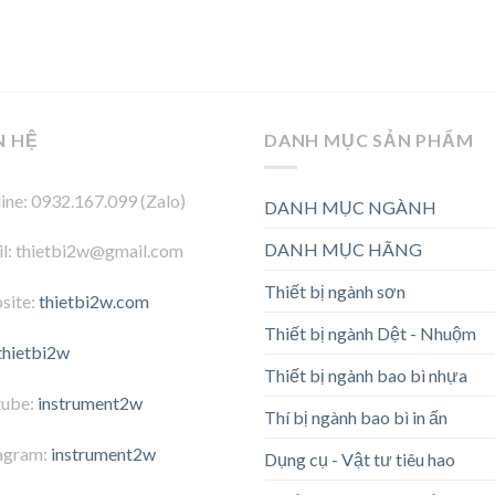
N HỆ
DANH MỤC SẢN PHẨM
ine: 0932.167.099 (Zalo)
DANH MỤC NGÀNH
DANH MỤC HÃNG
l: thietbi2w@gmail.com
Thiết bị ngành sơn
site:
thietbi2w.com
Thiết bị ngành Dệt - Nhuộm
thietbi2w
Thiết bị ngành bao bì nhựa
tube:
instrument2w
Thí bị ngành bao bì in ấn
agram:
instrument2w
Dụng cụ - Vật tư tiêu hao