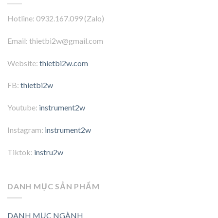
Hotline: 0932.167.099 (Zalo)
Email: thietbi2w@gmail.com
Website:
thietbi2w.com
FB:
thietbi2w
Youtube:
instrument2w
Instagram:
instrument2w
Tiktok:
instru2w
DANH MỤC SẢN PHẨM
DANH MỤC NGÀNH