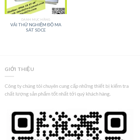
DANH MỤC HÃNG
VẢI THỬ NGHIỆM ĐỘ MA
SÁT SDCE
GIỚI THIỆU
Công ty chúng tôi chuyên cung cấp những thiết bị kiểm tra
chất lượng sản phẩm tốt nhất tới quý khách hàng.