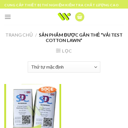
Skip
CUNG CẤP THIẾT BỊ THÍ NGHIỆM KIỂM TRA CHẤT LƯỢNG CAO
to
content
TRANG CHỦ
/
SẢN PHẨM ĐƯỢC GẮN THẺ “VẢI TEST
COTTON LAWN”
LỌC