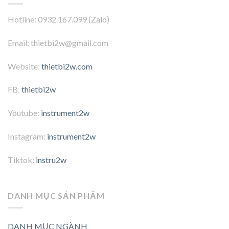
Hotline: 0932.167.099 (Zalo)
Email: thietbi2w@gmail.com
Website:
thietbi2w.com
FB:
thietbi2w
Youtube:
instrument2w
Instagram:
instrument2w
Tiktok:
instru2w
DANH MỤC SẢN PHẨM
DANH MỤC NGÀNH