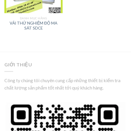
DANH MỤC HÃNG
VẢI THỬ NGHIỆM ĐỘ MA
SÁT SDCE
GIỚI THIỆU
Công ty chúng tôi chuyên cung cấp những thiết bị kiểm tra
chất lượng sản phẩm tốt nhất tới quý khách hàng.