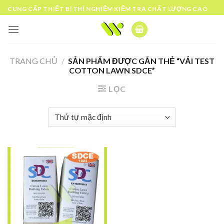
Skip
CUNG CẤP THIẾT BỊ THÍ NGHIỆM KIỂM TRA CHẤT LƯỢNG CAO
to
content
TRANG CHỦ
/
SẢN PHẨM ĐƯỢC GẮN THẺ “VẢI TEST
COTTON LAWN SDCE”
LỌC