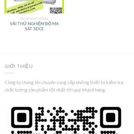
DANH MỤC HÃNG
VẢI THỬ NGHIỆM ĐỘ MA
SÁT SDCE
GIỚI THIỆU
Công ty chúng tôi chuyên cung cấp những thiết bị kiểm tra
chất lượng sản phẩm tốt nhất tới quý khách hàng.