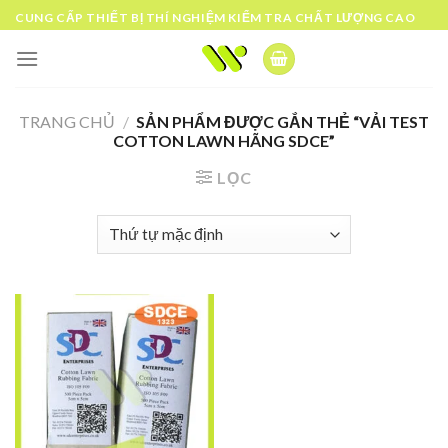
Skip
CUNG CẤP THIẾT BỊ THÍ NGHIỆM KIỂM TRA CHẤT LƯỢNG CAO
to
content
TRANG CHỦ
/
SẢN PHẨM ĐƯỢC GẮN THẺ “VẢI TEST
COTTON LAWN HÃNG SDCE”
LỌC