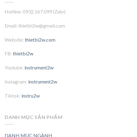
Hotline: 0932.167.099 (Zalo)
Email: thietbi2w@gmail.com
Website:
thietbi2w.com
FB:
thietbi2w
Youtube:
instrument2w
Instagram:
instrument2w
Tiktok:
instru2w
DANH MỤC SẢN PHẨM
DANH MỤC NGÀNH