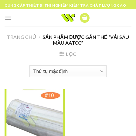
Skip
CUNG CẤP THIẾT BỊ THÍ NGHIỆM KIỂM TRA CHẤT LƯỢNG CAO
to
content
TRANG CHỦ
/
SẢN PHẨM ĐƯỢC GẮN THẺ “VẢI SÁU
MÀU AATCC”
LỌC