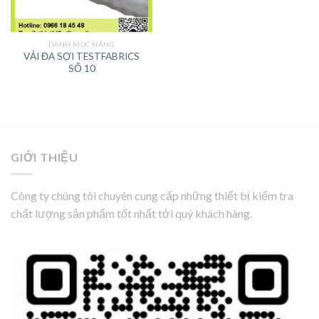
DANH MỤC HÃNG
VẢI ĐA SỢI TESTFABRICS
SỐ 10
GIỚI THIỆU
Công ty chúng tôi chuyên cung cấp những thiết bị kiểm tra
chất lượng sản phẩm tốt nhất tới quý khách hàng.