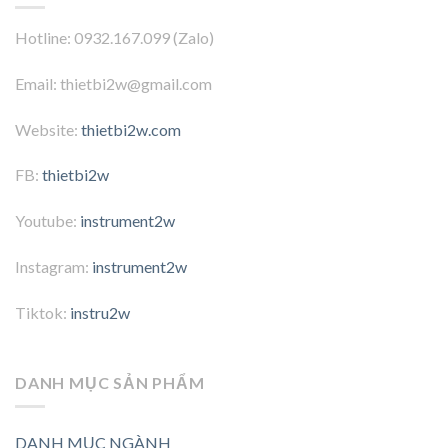
Hotline: 0932.167.099 (Zalo)
Email: thietbi2w@gmail.com
Website:
thietbi2w.com
FB:
thietbi2w
Youtube:
instrument2w
Instagram:
instrument2w
Tiktok:
instru2w
DANH MỤC SẢN PHẨM
DANH MỤC NGÀNH