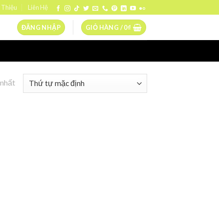
 Thiệu
Liên Hệ
ĐĂNG NHẬP
GIỎ HÀNG /
0
₫
 nhất