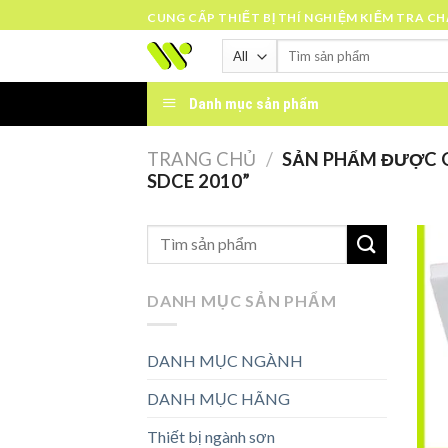
Skip
CUNG CẤP THIẾT BỊ THÍ NGHIỆM KIỂM TRA C
to
Tìm
content
kiếm:
Danh mục sản phẩm
TRANG CHỦ
/
SẢN PHẨM ĐƯỢC GẮ
SDCE 2010”
DANH MỤC SẢN PHẨM
DANH MỤC NGÀNH
DANH MỤC HÃNG
Thiết bị ngành sơn