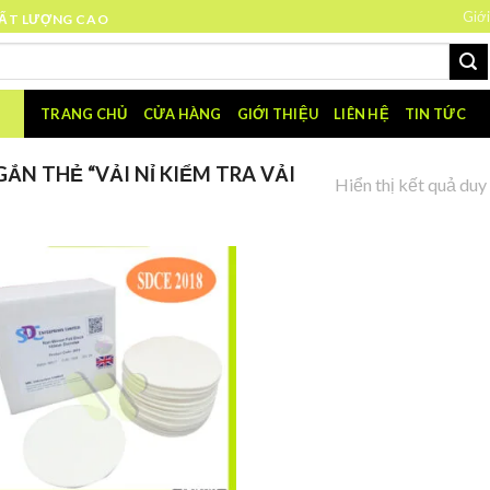
Giới
HẤT LƯỢNG CAO
TRANG CHỦ
CỬA HÀNG
GIỚI THIỆU
LIÊN HỆ
TIN TỨC
N THẺ “VẢI NỈ KIỂM TRA VẢI
Hiển thị kết quả duy