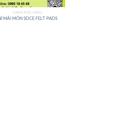
DANH MỤC HÃNG
NỈ MÀI MÒN SDCE FELT PADS