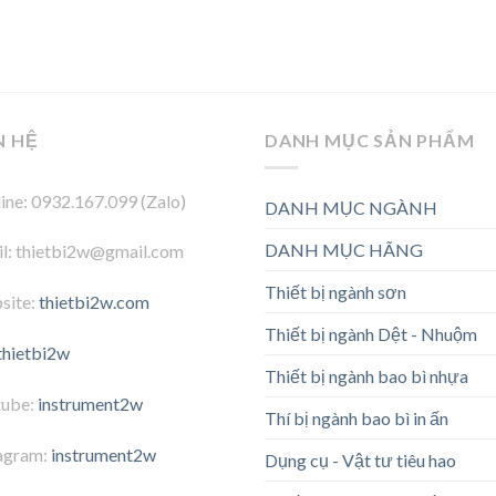
N HỆ
DANH MỤC SẢN PHẨM
ine: 0932.167.099 (Zalo)
DANH MỤC NGÀNH
DANH MỤC HÃNG
l: thietbi2w@gmail.com
Thiết bị ngành sơn
site:
thietbi2w.com
Thiết bị ngành Dệt - Nhuộm
thietbi2w
Thiết bị ngành bao bì nhựa
tube:
instrument2w
Thí bị ngành bao bì in ấn
agram:
instrument2w
Dụng cụ - Vật tư tiêu hao