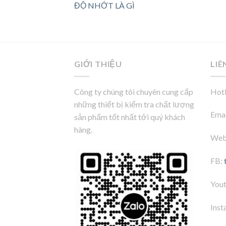
ĐỘ NHỚT LÀ GÌ
GIỚI THIỆU
LIÊ
Công ty chúng tôi chuyên cung cấp
Hotl
những thiết bị kiểm tra chất lượng
Emai
sản phẩm tốt nhất tới quý khách
hàng.
Web
FB:
You
Inst