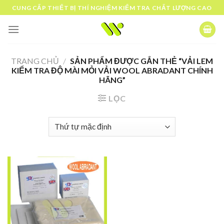
Skip
CUNG CẤP THIẾT BỊ THÍ NGHIỆM KIỂM TRA CHẤT LƯỢNG CAO
to
content
TRANG CHỦ
/
SẢN PHẨM ĐƯỢC GẮN THẺ “VẢI LEM
KIỂM TRA ĐỘ MÀI MỎI VẢI WOOL ABRADANT CHÍNH
HÃNG”
LỌC