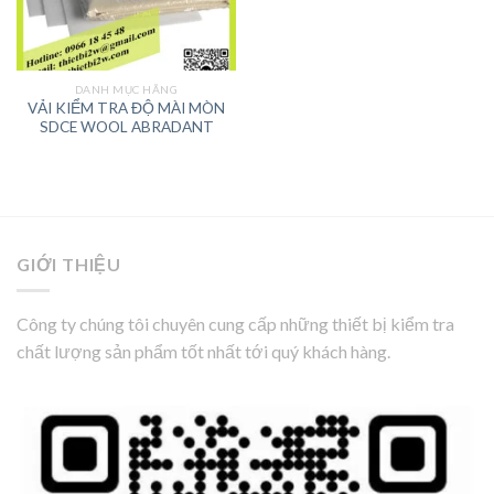
DANH MỤC HÃNG
VẢI KIỂM TRA ĐỘ MÀI MÒN
SDCE WOOL ABRADANT
GIỚI THIỆU
Công ty chúng tôi chuyên cung cấp những thiết bị kiểm tra
chất lượng sản phẩm tốt nhất tới quý khách hàng.