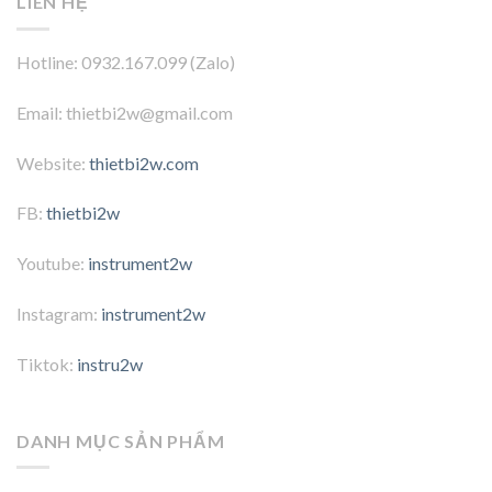
LIÊN HỆ
Hotline: 0932.167.099 (Zalo)
Email: thietbi2w@gmail.com
Website:
thietbi2w.com
FB:
thietbi2w
Youtube:
instrument2w
Instagram:
instrument2w
Tiktok:
instru2w
DANH MỤC SẢN PHẨM