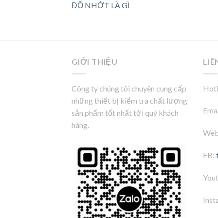
ĐỘ NHỚT LÀ GÌ
GIỚI THIỆU
LIÊ
Công ty chúng tôi chuyên cung cấp
Hotl
những thiết bị kiểm tra chất lượng
Emai
sản phẩm tốt nhất tới quý khách
hàng.
Web
FB:
You
Inst