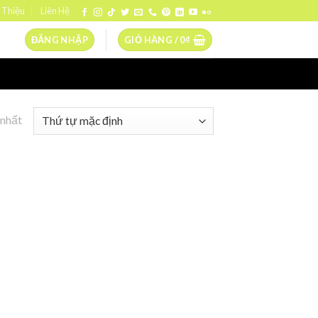
 Thiệu
Liên Hệ
ĐĂNG NHẬP
GIỎ HÀNG /
0
₫
 nhất