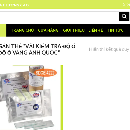
Giới
HẤT LƯỢNG CAO
TRANG CHỦ
CỬA HÀNG
GIỚI THIỆU
LIÊN HỆ
TIN TỨC
ẮN THẺ “VẢI KIỂM TRA ĐỘ Ố
Hiển thị kết quả duy
 ĐỘ Ố VÀNG ANH QUÔC”