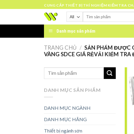
Skip
CUNG CẤP THIẾT BỊ THÍ NGHIỆM KIỂM TRA C
to
Tìm
content
kiếm:
Danh mục sản phẩm
TRANG CHỦ
/
SẢN PHẨM ĐƯỢC G
VÀNG SDCE GIÁ RẺVẢI KIỂM TRA
DANH MỤC SẢN PHẨM
DANH MỤC NGÀNH
DANH MỤC HÃNG
Thiết bị ngành sơn