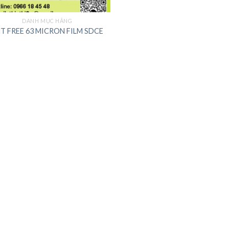
DANH MỤC HÃNG
T FREE 63 MICRON FILM SDCE