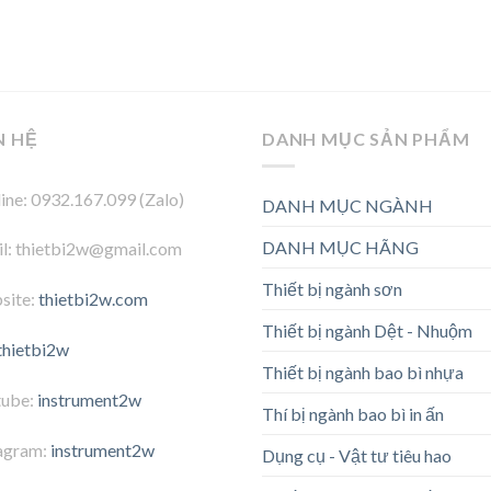
N HỆ
DANH MỤC SẢN PHẨM
ine: 0932.167.099 (Zalo)
DANH MỤC NGÀNH
DANH MỤC HÃNG
l: thietbi2w@gmail.com
Thiết bị ngành sơn
site:
thietbi2w.com
Thiết bị ngành Dệt - Nhuộm
thietbi2w
Thiết bị ngành bao bì nhựa
tube:
instrument2w
Thí bị ngành bao bì in ấn
agram:
instrument2w
Dụng cụ - Vật tư tiêu hao