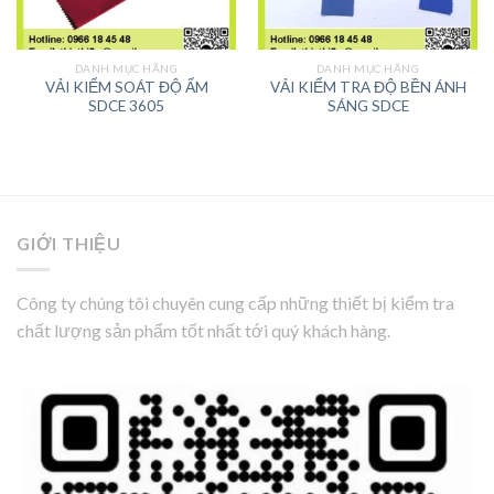
DANH MỤC HÃNG
DANH MỤC HÃNG
VẢI KIỂM SOÁT ĐỘ ẨM
VẢI KIỂM TRA ĐỘ BỀN ÁNH
SDCE 3605
SÁNG SDCE
GIỚI THIỆU
Công ty chúng tôi chuyên cung cấp những thiết bị kiểm tra
chất lượng sản phẩm tốt nhất tới quý khách hàng.