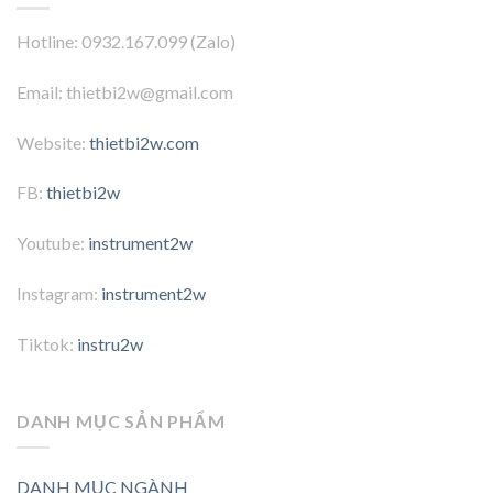
Hotline: 0932.167.099 (Zalo)
Email: thietbi2w@gmail.com
Website:
thietbi2w.com
FB:
thietbi2w
Youtube:
instrument2w
Instagram:
instrument2w
Tiktok:
instru2w
DANH MỤC SẢN PHẨM
DANH MỤC NGÀNH