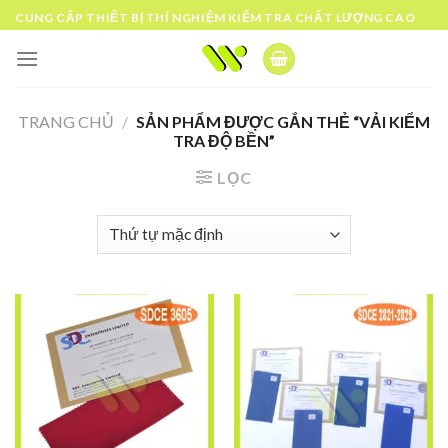
Skip
CUNG CẤP THIẾT BỊ THÍ NGHIỆM KIỂM TRA CHẤT LƯỢNG CAO
to
content
TRANG CHỦ
/
SẢN PHẨM ĐƯỢC GẮN THẺ “VẢI KIỂM
TRA ĐỘ BỀN”
LỌC