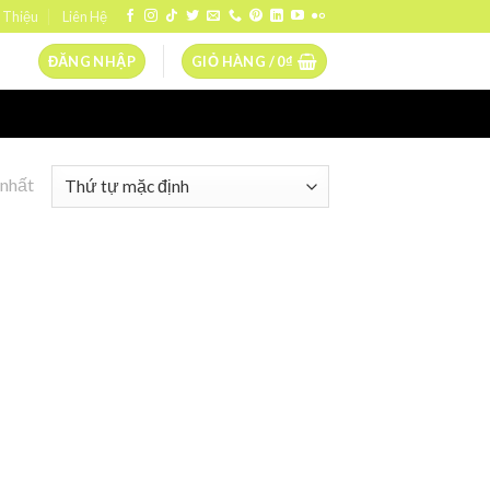
 Thiệu
Liên Hệ
ĐĂNG NHẬP
GIỎ HÀNG /
0
₫
 nhất