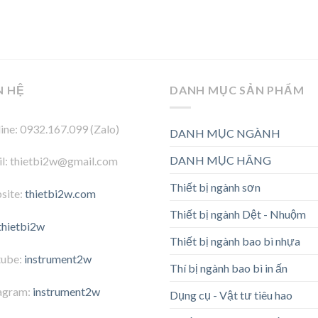
N HỆ
DANH MỤC SẢN PHẨM
ine: 0932.167.099 (Zalo)
DANH MỤC NGÀNH
DANH MỤC HÃNG
l: thietbi2w@gmail.com
Thiết bị ngành sơn
site:
thietbi2w.com
Thiết bị ngành Dệt - Nhuộm
thietbi2w
Thiết bị ngành bao bì nhựa
tube:
instrument2w
Thí bị ngành bao bì in ấn
agram:
instrument2w
Dụng cụ - Vật tư tiêu hao