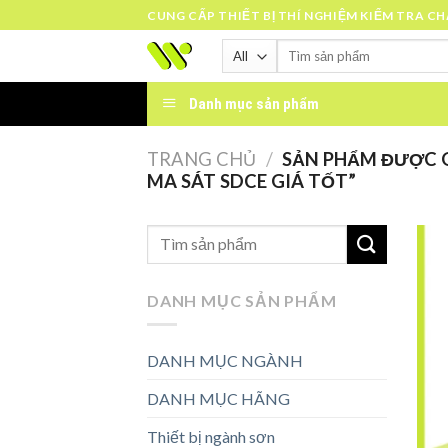
Skip
CUNG CẤP THIẾT BỊ THÍ NGHIỆM KIỂM TRA C
to
Tìm
content
kiếm:
Danh mục sản phẩm
TRANG CHỦ
/
SẢN PHẨM ĐƯỢC G
MA SÁT SDCE GIÁ TỐT”
DANH MỤC SẢN PHẨM
DANH MỤC NGÀNH
DANH MỤC HÃNG
Thiết bị ngành sơn