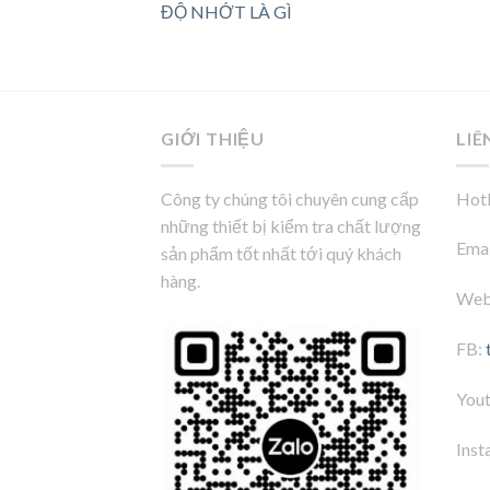
ĐỘ NHỚT LÀ GÌ
GIỚI THIỆU
LIÊ
Công ty chúng tôi chuyên cung cấp
Hotl
những thiết bị kiểm tra chất lượng
Emai
sản phẩm tốt nhất tới quý khách
hàng.
Web
FB:
You
Inst