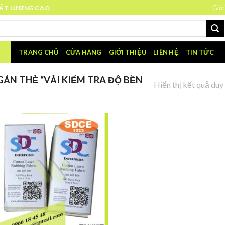
Giới
HẤT LƯỢNG CAO
TRANG CHỦ
CỬA HÀNG
GIỚI THIỆU
LIÊN HỆ
TIN TỨC
ẮN THẺ “VẢI KIỂM TRA ĐỘ BỀN
Hiển thị kết quả duy