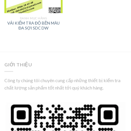
DANH MỤC HÃNG
VẢI KIỂM TRA ĐỘ BỀN MÀU
ĐA SỢI SDC DW
GIỚI THIỆU
Công ty chúng tôi chuyên cung cấp những thiết bị kiểm tra
chất lượng sản phẩm tốt nhất tới quý khách hàng.