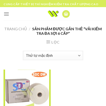
Skip
CUNG CẤP THIẾT BỊ THÍ NGHIỆM KIỂM TRA CHẤT LƯỢNG CAO
to
content
TRANG CHỦ
/
SẢN PHẨM ĐƯỢC GẮN THẺ “VẢI KIỂM
TRA ĐA SỢI 6 CẤP”
LỌC