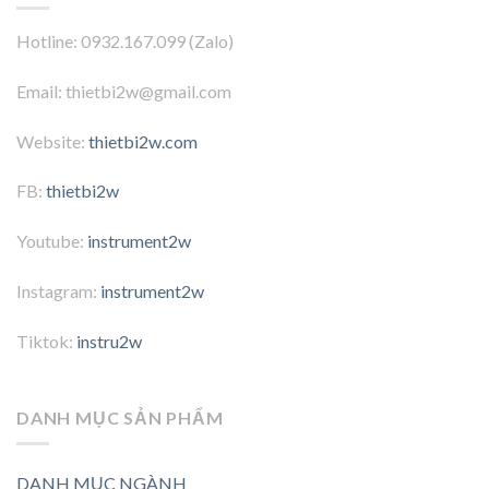
Hotline: 0932.167.099 (Zalo)
Email: thietbi2w@gmail.com
Website:
thietbi2w.com
FB:
thietbi2w
Youtube:
instrument2w
Instagram:
instrument2w
Tiktok:
instru2w
DANH MỤC SẢN PHẨM
DANH MỤC NGÀNH