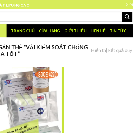
Giới
HẤT LƯỢNG CAO
TRANG CHỦ
CỬA HÀNG
GIỚI THIỆU
LIÊN HỆ
TIN TỨC
ẮN THẺ “VẢI KIỂM SOÁT CHỐNG
Hiển thị kết quả duy
IÁ TỐT”