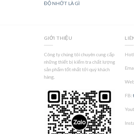
ĐỘ NHỚT LÀ GÌ
GIỚI THIỆU
LIÊ
Công ty chúng tôi chuyên cung cấp
Hotl
những thiết bị kiểm tra chất lượng
Emai
sản phẩm tốt nhất tới quý khách
hàng.
Web
FB:
You
Inst