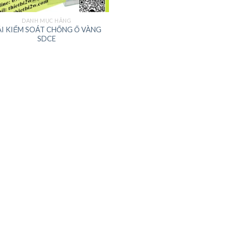
DANH MỤC HÃNG
ẢI KIỂM SOÁT CHỐNG Ố VÀNG
SDCE