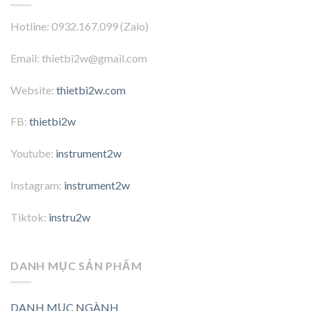
Hotline: 0932.167.099 (Zalo)
Email: thietbi2w@gmail.com
Website:
thietbi2w.com
FB:
thietbi2w
Youtube:
instrument2w
Instagram:
instrument2w
Tiktok:
instru2w
DANH MỤC SẢN PHẨM
DANH MỤC NGÀNH