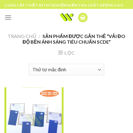
Skip
CUNG CẤP THIẾT BỊ THÍ NGHIỆM KIỂM TRA CHẤT LƯỢNG CAO
to
content
TRANG CHỦ
/
SẢN PHẨM ĐƯỢC GẮN THẺ “VẢI ĐO
ĐỘ BỀN ÁNH SÁNG TIÊU CHUẨN SCDE”
LỌC