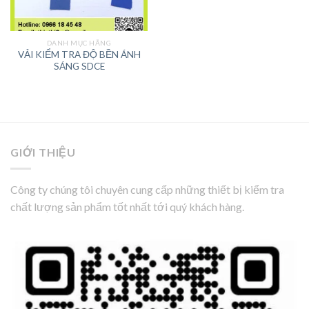
DANH MỤC HÃNG
VẢI KIỂM TRA ĐỘ BỀN ÁNH
SÁNG SDCE
GIỚI THIỆU
Công ty chúng tôi chuyên cung cấp những thiết bị kiểm tra
chất lượng sản phẩm tốt nhất tới quý khách hàng.