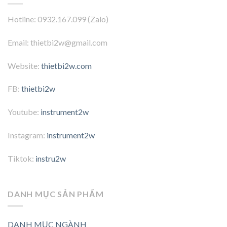
Hotline: 0932.167.099 (Zalo)
Email: thietbi2w@gmail.com
Website:
thietbi2w.com
FB:
thietbi2w
Youtube:
instrument2w
Instagram:
instrument2w
Tiktok:
instru2w
DANH MỤC SẢN PHẨM
DANH MỤC NGÀNH