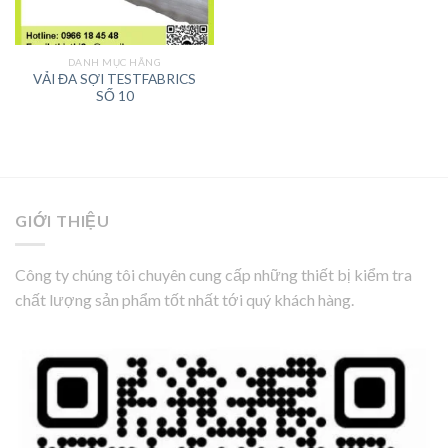
DANH MỤC HÃNG
VẢI ĐA SỢI TESTFABRICS
SỐ 10
GIỚI THIỆU
Công ty chúng tôi chuyên cung cấp những thiết bị kiểm tra
chất lượng sản phẩm tốt nhất tới quý khách hàng.