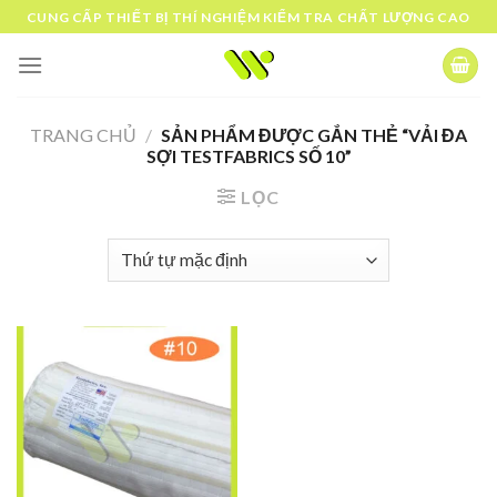
Skip
CUNG CẤP THIẾT BỊ THÍ NGHIỆM KIỂM TRA CHẤT LƯỢNG CAO
to
content
TRANG CHỦ
/
SẢN PHẨM ĐƯỢC GẮN THẺ “VẢI ĐA
SỢI TESTFABRICS SỐ 10”
LỌC