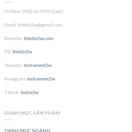
Hotline: 0932.167.099 (Zalo)
Email: thietbi2w@gmail.com
Website:
thietbi2w.com
FB:
thietbi2w
Youtube:
instrument2w
Instagram:
instrument2w
Tiktok:
instru2w
DANH MỤC SẢN PHẨM
DANH MỤC NGÀNH