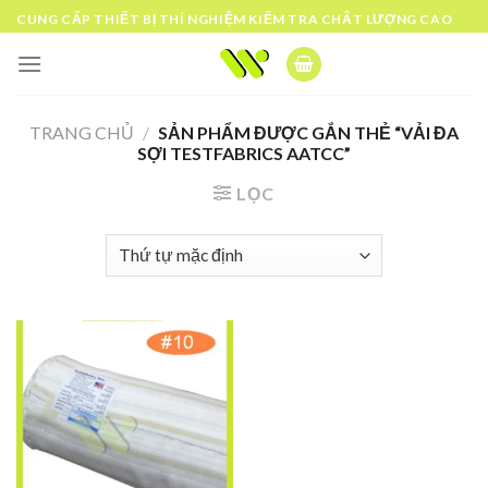
Skip
CUNG CẤP THIẾT BỊ THÍ NGHIỆM KIỂM TRA CHẤT LƯỢNG CAO
to
content
TRANG CHỦ
/
SẢN PHẨM ĐƯỢC GẮN THẺ “VẢI ĐA
SỢI TESTFABRICS AATCC”
LỌC