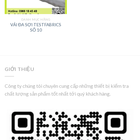
DANH MỤC HÃNG
VẢI ĐA SỢI TESTFABRICS
SỐ 10
GIỚI THIỆU
Công ty chúng tôi chuyên cung cấp những thiết bị kiểm tra
chất lượng sản phẩm tốt nhất tới quý khách hàng.