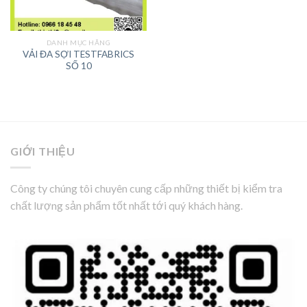
DANH MỤC HÃNG
VẢI ĐA SỢI TESTFABRICS
SỐ 10
GIỚI THIỆU
Công ty chúng tôi chuyên cung cấp những thiết bị kiểm tra
chất lượng sản phẩm tốt nhất tới quý khách hàng.