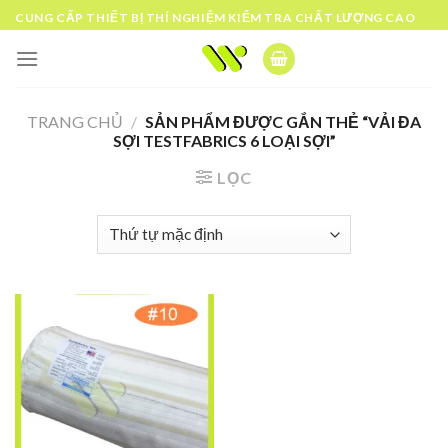
Skip
CUNG CẤP THIẾT BỊ THÍ NGHIỆM KIỂM TRA CHẤT LƯỢNG CAO
to
content
TRANG CHỦ
/
SẢN PHẨM ĐƯỢC GẮN THẺ “VẢI ĐA
SỢI TESTFABRICS 6 LOẠI SỢI”
LỌC