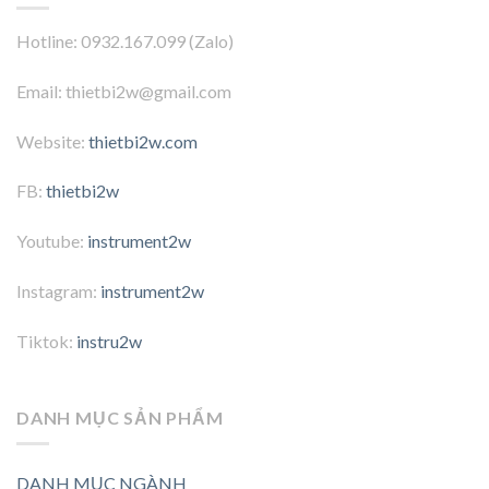
Hotline: 0932.167.099 (Zalo)
Email: thietbi2w@gmail.com
Website:
thietbi2w.com
FB:
thietbi2w
Youtube:
instrument2w
Instagram:
instrument2w
Tiktok:
instru2w
DANH MỤC SẢN PHẨM
DANH MỤC NGÀNH