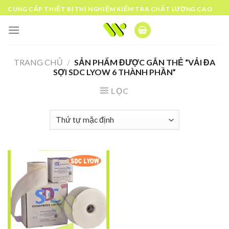
Skip
CUNG CẤP THIẾT BỊ THÍ NGHIỆM KIỂM TRA CHẤT LƯỢNG CAO
to
content
TRANG CHỦ
/
SẢN PHẨM ĐƯỢC GẮN THẺ “VẢI ĐA
SỢI SDC LYOW 6 THÀNH PHẦN”
LỌC