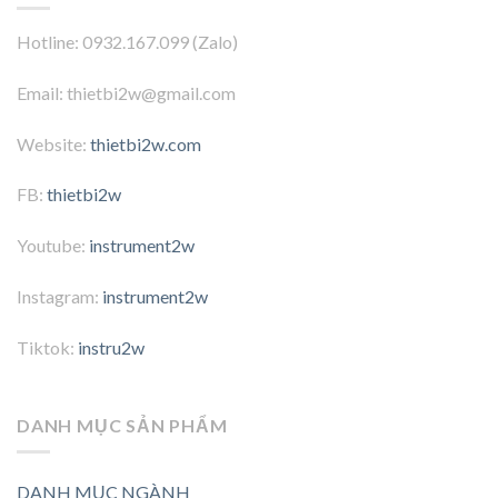
Hotline: 0932.167.099 (Zalo)
Email: thietbi2w@gmail.com
Website:
thietbi2w.com
FB:
thietbi2w
Youtube:
instrument2w
Instagram:
instrument2w
Tiktok:
instru2w
DANH MỤC SẢN PHẨM
DANH MỤC NGÀNH