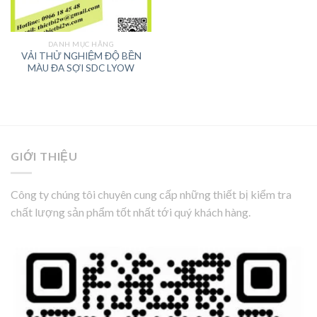
DANH MỤC HÃNG
VẢI THỬ NGHIỆM ĐỘ BỀN
MÀU ĐA SỢI SDC LYOW
GIỚI THIỆU
Công ty chúng tôi chuyên cung cấp những thiết bị kiểm tra
chất lượng sản phẩm tốt nhất tới quý khách hàng.