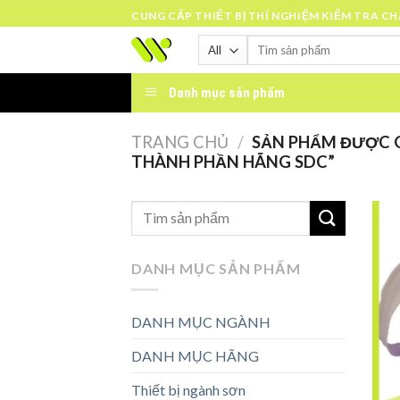
Skip
CUNG CẤP THIẾT BỊ THÍ NGHIỆM KIỂM TRA C
to
Tìm
content
kiếm:
Danh mục sản phẩm
TRANG CHỦ
/
SẢN PHẨM ĐƯỢC GẮ
THÀNH PHẦN HÃNG SDC”
DANH MỤC SẢN PHẨM
DANH MỤC NGÀNH
DANH MỤC HÃNG
Thiết bị ngành sơn