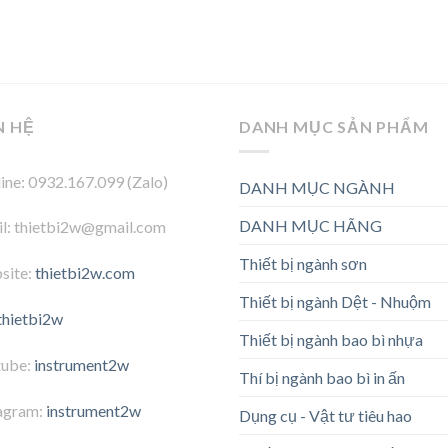
N HỆ
DANH MỤC SẢN PHẨM
ine: 0932.167.099 (Zalo)
DANH MỤC NGÀNH
DANH MỤC HÃNG
l: thietbi2w@gmail.com
Thiết bị ngành sơn
site:
thietbi2w.com
Thiết bị ngành Dệt - Nhuộm
thietbi2w
Thiết bị ngành bao bì nhựa
tube:
instrument2w
Thí bị ngành bao bì in ấn
agram:
instrument2w
Dụng cụ - Vật tư tiêu hao