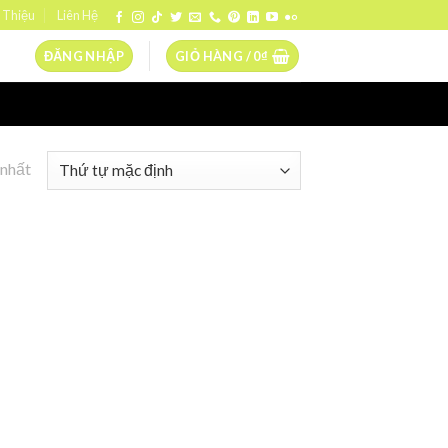
 Thiệu
Liên Hệ
ĐĂNG NHẬP
GIỎ HÀNG /
0
₫
 nhất