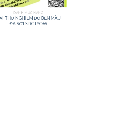
DANH MỤC HÃNG
ẢI THỬ NGHIỆM ĐỘ BỀN MÀU
ĐA SỢI SDC LYOW