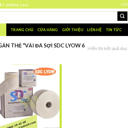
Giới
HẤT LƯỢNG CAO
TRANG CHỦ
CỬA HÀNG
GIỚI THIỆU
LIÊN HỆ
TIN TỨC
N THẺ “VẢI ĐA SỢI SDC LYOW 6
Hiển thị kết quả duy