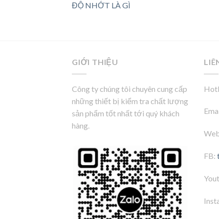
ĐỘ NHỚT LÀ GÌ
GIỚI THIỆU
LIÊ
Công ty chúng tôi chuyên cung cấp
Hotl
những thiết bị kiểm tra chất lượng
Emai
sản phẩm tốt nhất tới quý khách
hàng.
Web
FB:
You
Inst