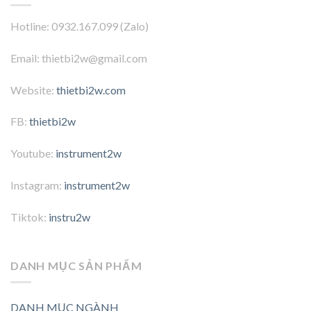
Hotline: 0932.167.099 (Zalo)
Email: thietbi2w@gmail.com
Website:
thietbi2w.com
FB:
thietbi2w
Youtube:
instrument2w
Instagram:
instrument2w
Tiktok:
instru2w
DANH MỤC SẢN PHẨM
DANH MỤC NGÀNH