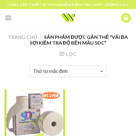
Skip
CUNG CẤP THIẾT BỊ THÍ NGHIỆM KIỂM TRA CHẤT LƯỢNG CAO
to
content
TRANG CHỦ
/
SẢN PHẨM ĐƯỢC GẮN THẺ “VẢI ĐA
SỢI KIỂM TRA ĐỘ BỀN MÀU SDC”
LỌC