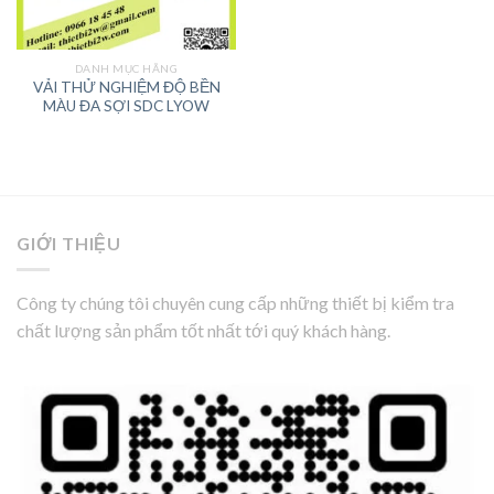
DANH MỤC HÃNG
VẢI THỬ NGHIỆM ĐỘ BỀN
MÀU ĐA SỢI SDC LYOW
GIỚI THIỆU
Công ty chúng tôi chuyên cung cấp những thiết bị kiểm tra
chất lượng sản phẩm tốt nhất tới quý khách hàng.