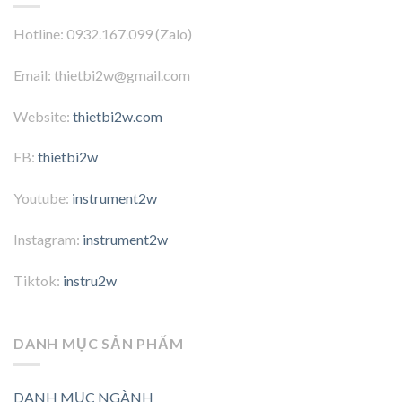
Hotline: 0932.167.099 (Zalo)
Email: thietbi2w@gmail.com
Website:
thietbi2w.com
FB:
thietbi2w
Youtube:
instrument2w
Instagram:
instrument2w
Tiktok:
instru2w
DANH MỤC SẢN PHẨM
DANH MỤC NGÀNH